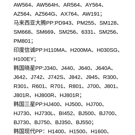
AW564、AW564H、AR564、AY564、
AZ564、AZ564G、AX764、AW191；
马来西亚大腾PP:PD943、PM255、SM128、
SM668、SM669、SM256、6331、SM256、
PM801；
印度信诚PP:H110MA、H200MA、H030SG、
H100EY；
韩国晓星PP:J340、J440、J640、J640A、
J642、J742、J742S、J842、J945、R300、
R301、R601、R701、R801、J700、J801、
J801R、HJ800R、HJ801R；
韩国三星PP:HJ400、HJ500、HJ700、
HJ730、HJ730L、BI452、BJ500、BJ700、
BJ730、BJ750、BJ350、BJ550；
韩国现代PP：H1400、H1500、H1600、