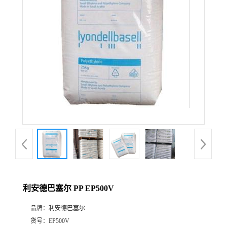
公
司
动
态
产
品
展
利安德巴塞尔 PP EP500V
厅
品牌：
利安德巴塞尔
证
货号：
EP500V