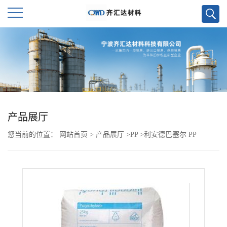
公
司
首
页
产品展厅
您当前的位置：
网站首页
>
产品展厅
>
PP
>
利安德巴塞尔 PP
公
EP500V
司
介
绍