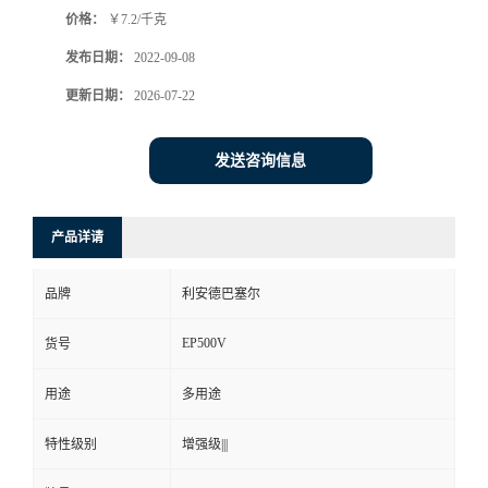
价格：
￥7.2/千克
书
发布日期：
2022-09-08
荣
更新日期：
2026-07-22
誉
发送咨询信息
联
产品详请
系
品牌
利安德巴塞尔
方
EP500V
货号
式
用途
多用途
在
特性级别
增强级|||
线