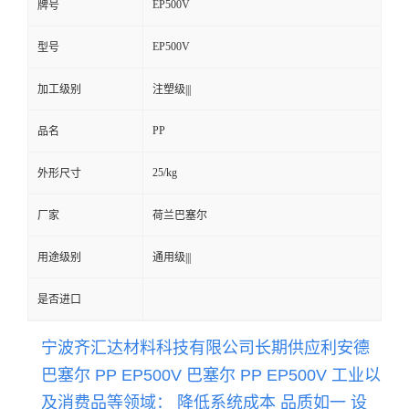
EP500V
牌号
留
EP500V
型号
言
加工级别
注塑级|||
PP
品名
25/kg
外形尺寸
厂家
荷兰巴塞尔
用途级别
通用级|||
是否进口
宁波齐汇达材料科技有限公司长期供应
利安德
巴塞尔 PP EP500V 巴塞尔 PP
EP500V
工业以
及消费品等领域： 降低系统成本 品质如一 设