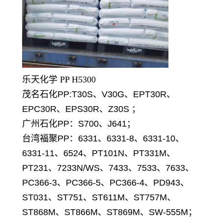
乐天化学 PP H5300
茂名石化PP:T30S、V30G、EPT30R、
EPC30R、EPS30R、Z30S ；
广州石化PP：S700、J641；
台湾福聚PP：6331、6331-8、6331-10、
6331-11、6524、PT101N、PT331M、
PT231、7233N/WS、7433、7533、7633、
PC366-3、PC366-5、PC366-4、PD943、
ST031、ST751、ST611M、ST757M、
ST868M、ST866M、ST869M、SW-555M；