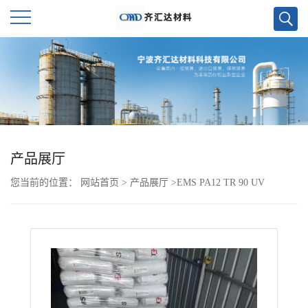
公
司
首
页
产品展厅
您当前的位置：
网站首页
>
产品展厅
>
EMS PA12 TR 90 UV
公
司
介
绍