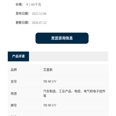
价格：
￥1.89/千克
书
发布日期：
2022-12-06
荣
更新日期：
2026-07-22
誉
发送咨询信息
联
产品详请
系
品牌
艾曼斯
方
TR 90 UV
货号
式
汽车制造、工业产品、电缆、电气和电子组件
用途
等
在
TR 90 UV
牌号
线