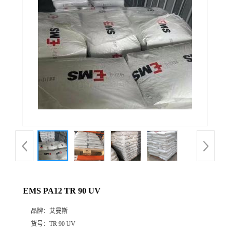
公
司
动
态
产
品
展
EMS PA12 TR 90 UV
厅
品牌：
艾曼斯
证
货号：
TR 90 UV