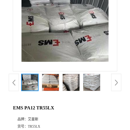
公
司
动
态
产
品
展
EMS PA12 TR55LX
厅
品牌：
艾曼斯
证
货号：
TR55LX