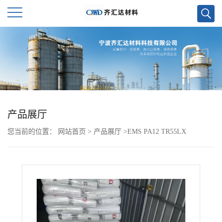
公
司
首
页
产品展厅
您当前的位置：
网站首页
>
产品展厅
>
EMS PA12 TR55LX
公
司
介
绍