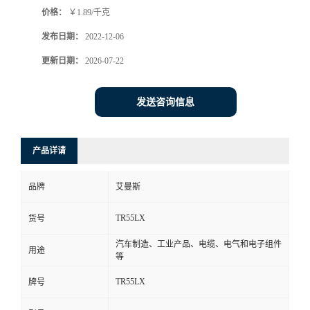
价格：
￥1.89/千克
书
发布日期：
2022-12-06
荣
更新日期：
2026-07-22
誉
发送咨询信息
联
产品详请
系
品牌
艾曼斯
方
TR55LX
货号
式
汽车制造、工业产品、电缆、电气和电子组件
用途
等
在
TR55LX
牌号
线