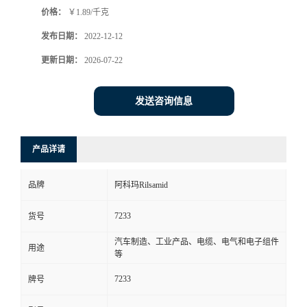
价格：
￥1.89/千克
书
发布日期：
2022-12-12
荣
更新日期：
2026-07-22
誉
发送咨询信息
联
产品详请
系
品牌
阿科玛Rilsamid
方
7233
货号
式
汽车制造、工业产品、电缆、电气和电子组件
用途
等
在
7233
牌号
线