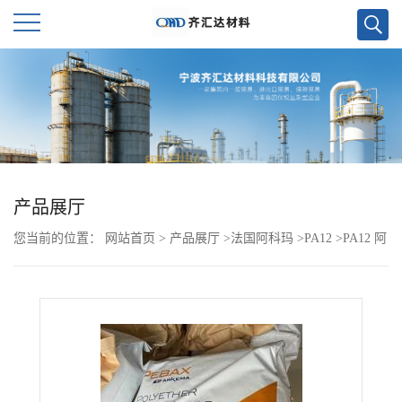
公
司
首
页
产品展厅
您当前的位置：
网站首页
>
产品展厅
>
法国阿科玛
>
PA12
>
PA12 阿
公
科玛 7233
司
介
绍