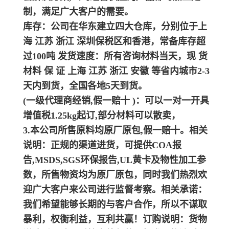
制，满足广大客户的需要。
库存：公司在华东建立四大仓库，分别位于上
海 江苏 浙江 深圳保税区和香港，常备库存超
过100吨 发货速度：所有咨询材料当天，现 货
材料 保 证 上海 江苏 浙江 安徽 等省内城市2-3
天内到货，全国各地5天到货。
(一级代理商经销,假一赔十 )：可以一对一开具
增值税1.25kg起订,部分材料可以散卖，
3.本公司所售原料均原厂原包,假一赔十。相关
说明：
正规的渠道进货，可提供COA报
告,MSDS,SGS环保报告,UL黄卡及物性加工参
数，所售物资均为原厂原包，同时我们热烈欢
迎广大客户来公司进行监督考察。
相关承诺：
我们希望能够长期的与客户合作，所以不谋取
暴利，权衡利益，互利共赢！
订购说明：
货物