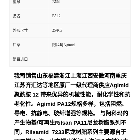
7233
型号
留
PA12
品名
言
25/KG
外形尺寸
厂家
阿科玛Agimid
是否进口
我司销售山东福建浙江上海江西安微河南重庆
江苏齐汇达等地区原厂一级代理商供应
Agimid
聚酰胺 12 带来优异的机械性能，耐化学性和抗
老化性。Agimid PA12规格多样，包括阻燃、
导电、抗静电、玻纤增强等规格。 与阿科玛的
产生物基/可再生Rilsan PA11尼龙树脂系列不
同，Rilsamid 7233尼龙树脂系列主要源自于