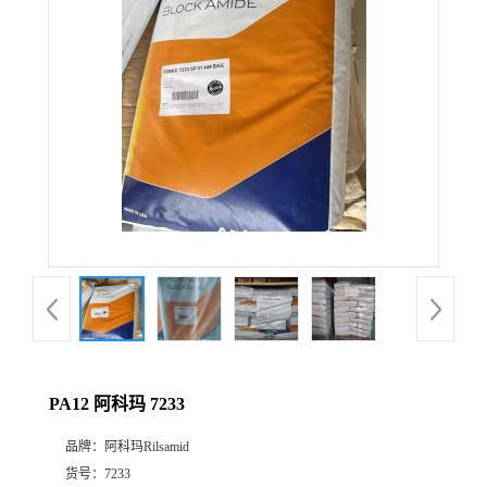
公
司
动
态
产
品
展
PA12 阿科玛 7233
厅
品牌：
阿科玛Rilsamid
证
货号：
7233