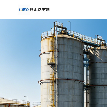
公
司
首
页
公
司
介
绍