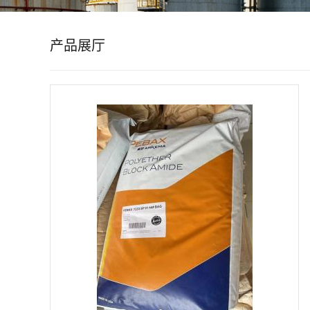
公
产品展厅
司
动
态
产
品
展
厅
证