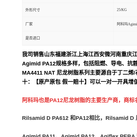
25/KG
外形尺寸
留
厂家
阿科玛Agimi
言
是否进口
我司销售山东福建浙江上海江西安微河南重庆
Agimid PA12规格多样，包括阻燃、导电、抗
MA4411 NAT 尼龙树脂系列主要源自于丁二烯
十：【原产原包 假一赔十】可以一对一开具增
阿科玛也是PA12尼龙树脂的主要生产商，商标名为Ri
Rilsamid D PA612 和PA12相比，R
Agimid PA11、Agimid PA12、Agif