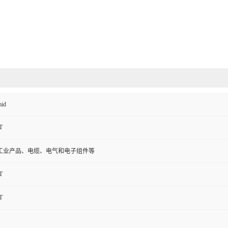
id
T
工业产品、电缆、电气和电子组件等
T
T