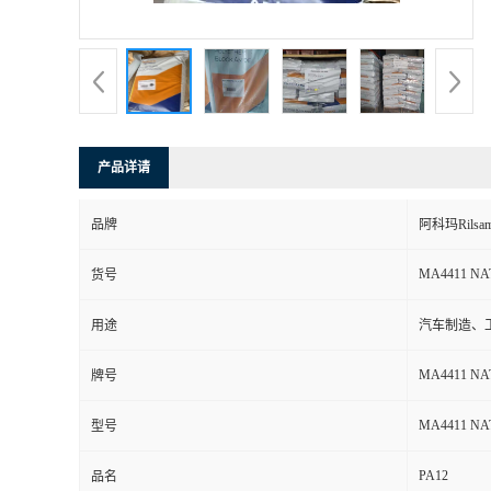
书
荣
誉
产品详请
联
品牌
阿科玛Rilsam
系
MA4411 NA
货号
方
用途
汽车制造、
式
MA4411 NA
牌号
在
MA4411 NA
型号
PA12
线
品名