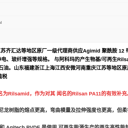
d
江苏齐汇达等地区原厂一级代理商供应
Agimid 聚酰胺
静电、玻纤增强等规格。 与阿科玛的产生物基/可再生Rilsan
/石油。
山东福建浙江上海江西安微河南重庆江苏等地区原厂
值税
lsamid，作为对其 闻名的Rilsan PA11的有效补充
ilsamid D 尼龙树脂的熔点更高，弯曲模量及拉伸强度也更
lex PEBA 和 Agitech PVDF 是使用 可再生能源生