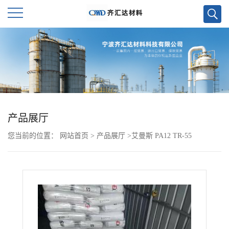
公
司
首
页
产品展厅
您当前的位置：
网站首页
>
产品展厅
>
艾曼斯 PA12 TR-55
公
司
介
绍