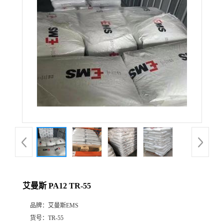
公
司
动
态
产
品
展
艾曼斯 PA12 TR-55
厅
品牌：
艾曼斯EMS
证
货号：
TR-55