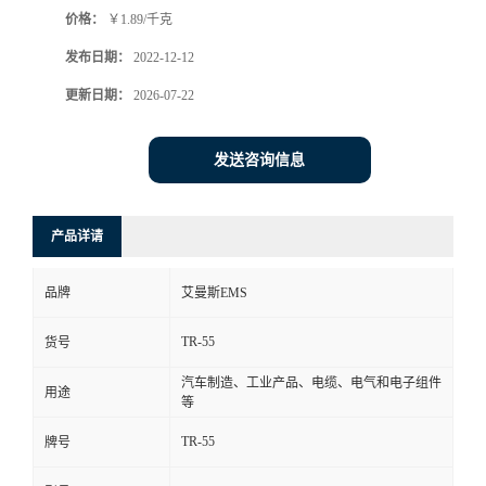
价格：
￥1.89/千克
书
发布日期：
2022-12-12
荣
更新日期：
2026-07-22
誉
发送咨询信息
联
产品详请
系
品牌
艾曼斯EMS
方
TR-55
货号
式
汽车制造、工业产品、电缆、电气和电子组件
用途
等
在
TR-55
牌号
线