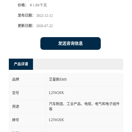
价格：
￥1.89/千克
书
发布日期：
2022-12-12
荣
更新日期：
2026-07-22
誉
发送咨询信息
联
产品详请
系
品牌
艾曼斯EMS
方
L25W20X
货号
式
汽车制造、工业产品、电缆、电气和电子组件
用途
等
在
L25W20X
牌号
线