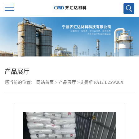
公
司
首
页
产品展厅
您当前的位置：
网站首页
>
产品展厅
>
艾曼斯 PA12 L25W20X
公
司
介
绍