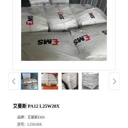
公
司
动
态
产
品
展
艾曼斯 PA12 L25W20X
厅
品牌：
艾曼斯EMS
证
货号：
L25W20X