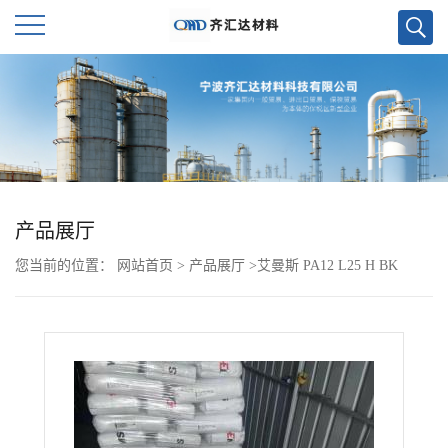
公
司
首
页
产品展厅
您当前的位置：
网站首页
>
产品展厅
>
艾曼斯 PA12 L25 H BK
公
司
介
绍