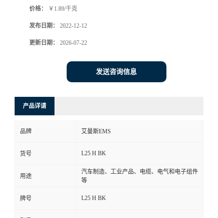
价格：
￥1.89/千克
书
发布日期：
2022-12-12
荣
更新日期：
2026-07-22
誉
发送咨询信息
联
产品详请
系
品牌
艾曼斯EMS
方
L25 H BK
货号
式
汽车制造、工业产品、电缆、电气和电子组件
用途
等
在
L25 H BK
牌号
线