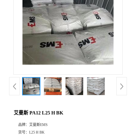
公
司
动
态
产
品
展
艾曼斯 PA12 L25 H BK
厅
品牌：
艾曼斯EMS
证
货号：
L25 H BK