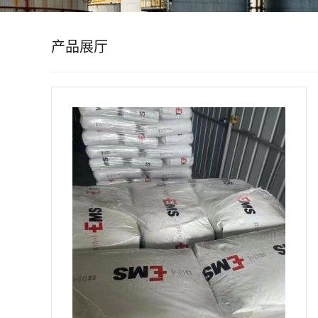
公
产品展厅
司
动
态
产
品
展
厅
证