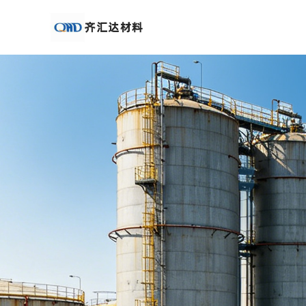
公
司
首
页
公
司
介
绍