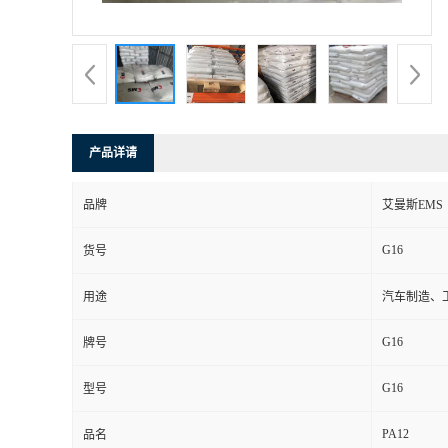
书
荣
誉
产品详请
联
品牌
艾曼斯EMS
系
G16
货号
方
用途
汽车制造、
式
G16
牌号
在
G16
型号
PA12
线
品名