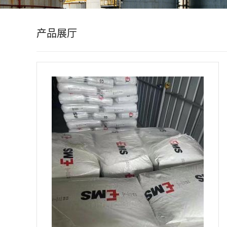
公
产品展厅
司
动
态
产
品
展
厅
证