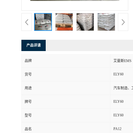
书
荣
誉
产品详请
联
品牌
艾曼斯EMS
系
ELY60
货号
方
用途
汽车制造、
式
ELY60
牌号
在
ELY60
型号
PA12
线
品名