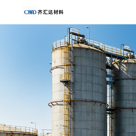
公
司
首
页
公
司
介
绍