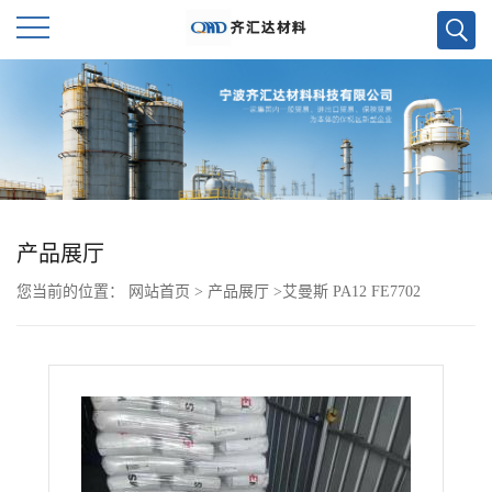
公
司
首
页
产品展厅
您当前的位置：
网站首页
>
产品展厅
>
艾曼斯 PA12 FE7702
公
司
介
绍