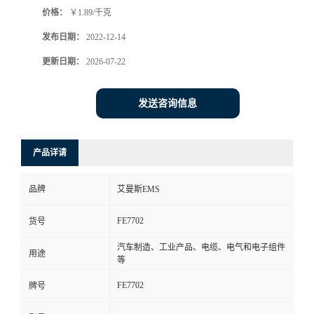
价格：
￥1.89/千克
书
发布日期：
2022-12-14
荣
更新日期：
2026-07-22
誉
发送咨询信息
联
产品详请
系
品牌
艾曼斯EMS
方
FE7702
货号
式
汽车制造、工业产品、电缆、电气和电子组件
用途
等
在
FE7702
牌号
线