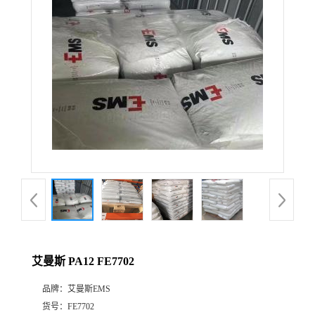
公
司
动
态
产
品
展
艾曼斯 PA12 FE7702
厅
品牌：
艾曼斯EMS
证
货号：
FE7702