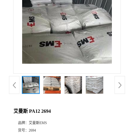
公
司
动
态
产
品
展
艾曼斯 PA12 2694
厅
品牌：
艾曼斯EMS
证
货号：
2694