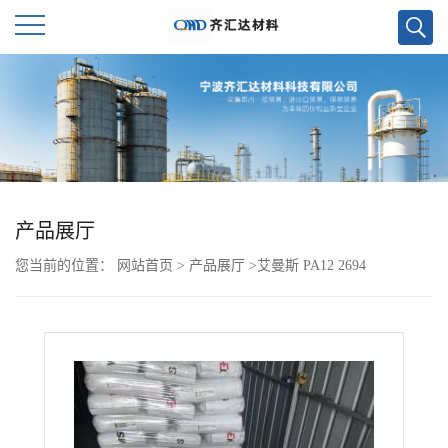
公
司
首
页
产品展厅
您当前的位置：
网站首页
>
产品展厅
>
艾曼斯 PA12 2694
公
司
介
绍