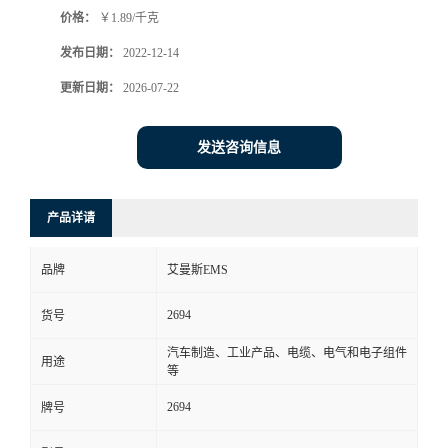
价格：
￥1.89/千克
书
发布日期：
2022-12-14
荣
更新日期：
2026-07-22
誉
发送咨询信息
联
产品详请
系
品牌
艾曼斯EMS
方
2694
货号
式
汽车制造、工业产品、电缆、电气和电子组件
用途
等
在
2694
牌号
线