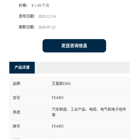
价格：
￥1.89/千克
书
发布日期：
2022-12-14
荣
更新日期：
2026-07-22
誉
发送咨询信息
联
产品详请
系
品牌
艾曼斯EMS
方
FE4495
货号
式
汽车制造、工业产品、电缆、电气和电子组件
用途
等
在
FE4495
牌号
线