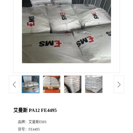
公
司
动
态
产
品
展
艾曼斯 PA12 FE4495
厅
品牌：
艾曼斯EMS
证
货号：
FE4495