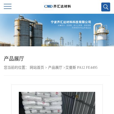
公
司
首
页
产品展厅
您当前的位置：
网站首页
>
产品展厅
>
艾曼斯 PA12 FE4495
公
司
介
绍