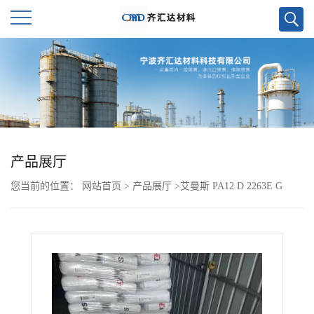
公
司
首
页
产品展厅
您当前的位置：
网站首页
>
产品展厅
>
艾曼斯 PA12 D 2263E G
公
司
介
绍