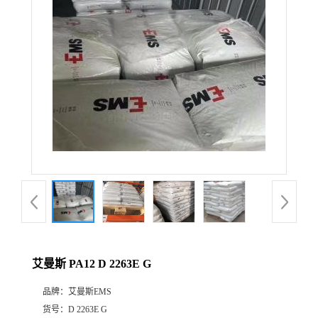
公
司
动
态
产
品
展
艾曼斯 PA12 D 2263E G
厅
品牌：
艾曼斯EMS
证
货号：
D 2263E G