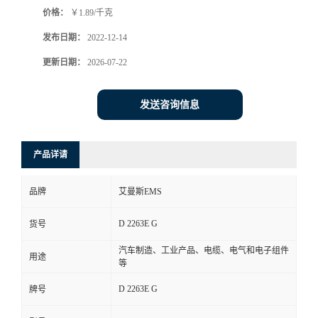
价格：
￥1.89/千克
书
发布日期：
2022-12-14
荣
更新日期：
2026-07-22
誉
发送咨询信息
联
产品详请
系
品牌
艾曼斯EMS
方
D 2263E G
货号
式
汽车制造、工业产品、电缆、电气和电子组件
用途
等
在
D 2263E G
牌号
线