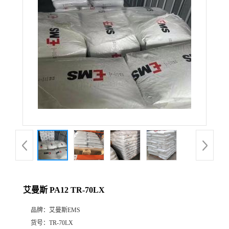
公
司
动
态
产
品
展
艾曼斯 PA12 TR-70LX
厅
品牌：
艾曼斯EMS
证
货号：
TR-70LX