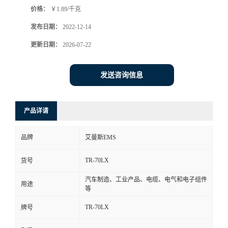
价格：
￥1.89/千克
书
发布日期：
2022-12-14
荣
更新日期：
2026-07-22
誉
发送咨询信息
联
产品详请
系
品牌
艾曼斯EMS
方
TR-70LX
货号
式
汽车制造、工业产品、电缆、电气和电子组件
用途
等
在
TR-70LX
牌号
线