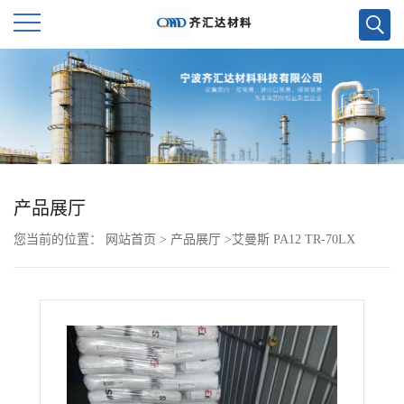
公
司
首
页
产品展厅
您当前的位置：
网站首页
>
产品展厅
>
艾曼斯 PA12 TR-70LX
公
司
介
绍