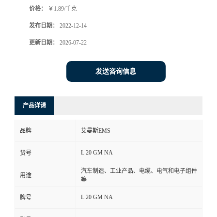
价格：
￥1.89/千克
书
发布日期：
2022-12-14
荣
更新日期：
2026-07-22
誉
发送咨询信息
联
产品详请
系
品牌
艾曼斯EMS
方
L 20 GM NA
货号
式
汽车制造、工业产品、电缆、电气和电子组件
用途
等
在
L 20 GM NA
牌号
线