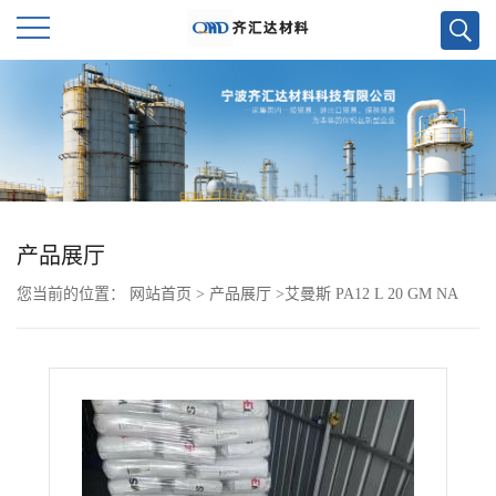
公
司
首
页
产品展厅
您当前的位置：
网站首页
>
产品展厅
>
艾曼斯 PA12 L 20 GM NA
公
司
介
绍