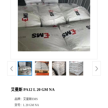
公
司
动
态
产
品
展
艾曼斯 PA12 L 20 GM NA
厅
品牌：
艾曼斯EMS
证
货号：
L 20 GM NA