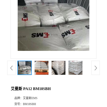
公
司
动
态
产
品
展
艾曼斯 PA12 BM18SBH
厅
品牌：
艾曼斯EMS
证
货号：
BM18SBH