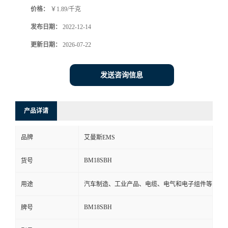
价格：
￥1.89/千克
书
发布日期：
2022-12-14
荣
更新日期：
2026-07-22
誉
发送咨询信息
联
产品详请
系
品牌
艾曼斯EMS
方
BM18SBH
货号
式
用途
汽车制造、工业产品、电缆、电气和电子组件等
在
BM18SBH
牌号
线