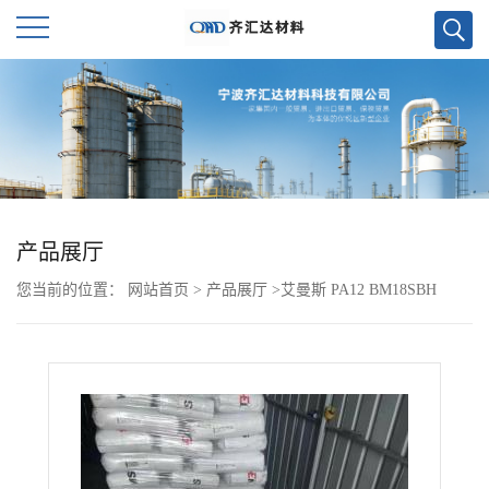
公
司
首
页
产品展厅
您当前的位置：
网站首页
>
产品展厅
>
艾曼斯 PA12 BM18SBH
公
司
介
绍