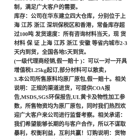
制，满足广大客户的需要。
库存：公司在华东建立四大仓库，分别位于上
海 江苏 浙江 深圳保税区和香港，常备库存超
过100吨 发货速度：所有咨询材料当天，现 货
材料 保 证 上海 江苏 浙江 安徽 等省内城市2-3
天内到货，全国各地5天到货。
(一级代理商经销,假一赔十 )：可以一对一开具
增值税1.25kg起订,部分材料可以散卖，
3.本公司所售原料均原厂原包,假一赔十。相关
说明：
正规的渠道进货，可提供COA报
告,MSDS,SGS环保报告,UL黄卡及物性加工参
数，所售物资均为原厂原包，同时我们热烈欢
迎广大客户来公司进行监督考察。
相关承诺：
我们希望能够长期的与客户合作，所以不谋取
暴利，权衡利益，互利共赢！
订购说明：
货物