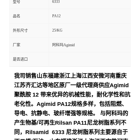
6333
型号
留
PA12
品名
言
25/KG
外形尺寸
厂家
阿科玛Agimid
是否进口
我司销售山东福建浙江上海江西安微河南重庆
江苏齐汇达等地区原厂一级代理商供应
Agimid
聚酰胺 12 带来优异的机械性能，耐化学性和抗
老化性。Agimid PA12规格多样，包括阻燃、
导电、抗静电、玻纤增强等规格。 与阿科玛的
产生物基/可再生Rilsan PA11尼龙树脂系列不
同，Rilsamid 6333 尼龙树脂系列主要源自于