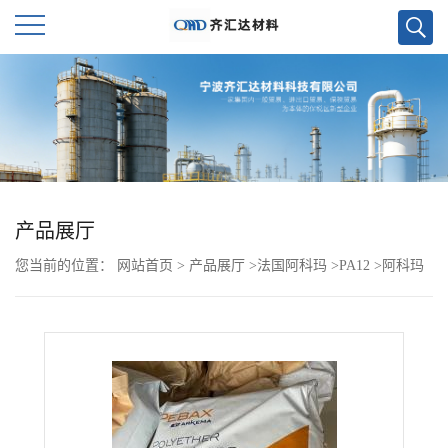
公
司
首
页
产品展厅
您当前的位置：
网站首页
>
产品展厅
>
法国阿科玛
>
PA12
>
阿科玛
公
Rilsamid 6333
司
介
绍