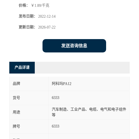
价格：
￥1.89/千克
书
发布日期：
2022-12-14
荣
更新日期：
2026-07-22
誉
发送咨询信息
联
产品详请
系
品牌
阿科玛PA12
方
6333
货号
式
汽车制造、工业产品、电缆、电气和电子组件
用途
等
在
6333
牌号
线