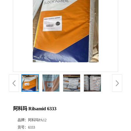
公
司
动
态
产
品
展
阿科玛 Rilsamid 6333
厅
品牌：
阿科玛PA12
证
货号：
6333