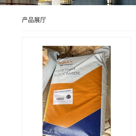
公
产品展厅
司
动
态
产
品
展
厅
证