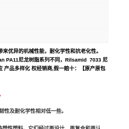
 12 带来优异的机械性能，耐化学性和抗老化性。
A11尼龙树脂系列不同，Rilsamid 7033 尼
 产品多样化 权经销商,假一赔十：【原产原包
。
高，但柔韧性及耐化学性相对低一些。
产的再生高性能热塑性塑料。它们经过再设计、再复合和再认