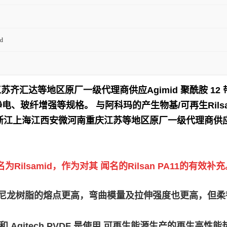
d
江苏齐汇达等地区原厂一级代理商供应
Agimid 聚酰胺
电、玻纤增强等规格。 与阿科玛的产生物基/可再生Rilsan P
浙江上海江西安微河南重庆江苏等地区原厂一级代理商供应
lsamid，作为对其 闻名的Rilsan PA11的有效补充
ilsamid D 尼龙树脂的熔点更高，弯曲模量及拉伸强度也更
lex PEBA 和 Agitech PVDF 是使用 可再生能源生