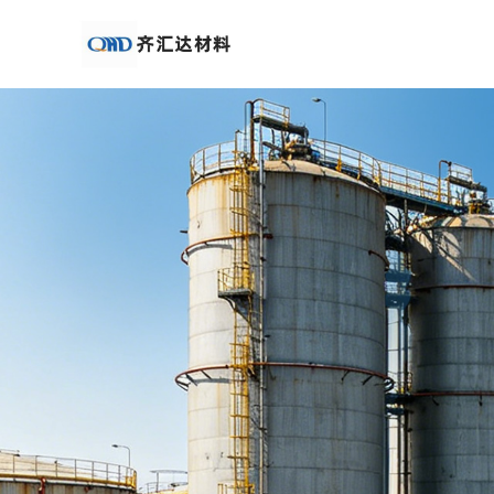
公
司
首
页
公
司
介
绍