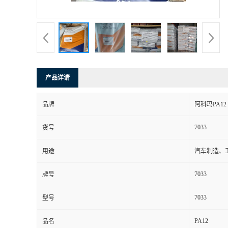
书
荣
誉
产品详请
联
品牌
阿科玛PA12
系
7033
货号
方
用途
汽车制造、
式
7033
牌号
在
7033
型号
PA12
线
品名