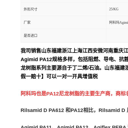
25/KG
外形尺寸
留
厂家
阿科玛Agimi
言
是否进口
我司销售山东福建浙江上海江西安微河南重庆
Agimid PA12规格多样，包括阻燃、导电、抗静
龙树脂系列主要源自于丁二烯/石油。
山东福建
假一赔十】可以一对一开具增值税
阿科玛也是PA12尼龙树脂的主要生产商，商标名为Ri
Rilsamid D PA612 和PA12相比，R
Agimid PA11、Agimid PA12、Agif