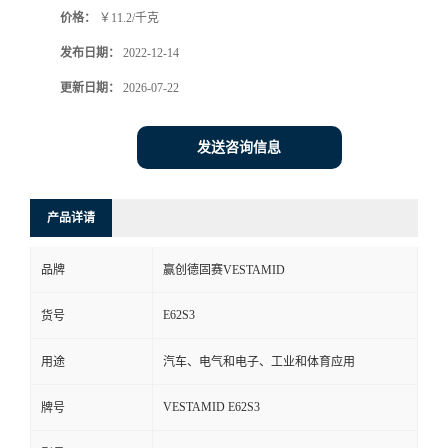
价格：
￥11.2/千克
书
发布日期：
2022-12-14
荣
更新日期：
2026-07-22
誉
发送咨询信息
联
产品详请
系
品牌
赢创德固赛VESTAMID
方
E62S3
货号
式
用途
汽车、电气和电子、工业和体育应用
在
VESTAMID E62S3
牌号
线