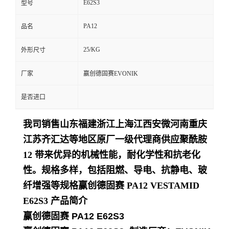
E62S3
型号
留
PA12
品名
言
25/KG
外形尺寸
厂家
赢创德固赛EVONIK
是否进口
我司销售山东福建浙江上海江西安微河南重庆
江苏齐汇达等地区原厂一级代理商供应聚酰胺
12 带来优异的机械性能，耐化学性和抗老化
性。规格多样，包括阻燃、导电、抗静电、玻
纤增强等规格
赢创德固赛 PA12 VESTAMID
E62S3
产品简介
赢创德固赛 PA12 E62S3