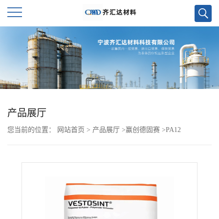
公
司
首
页
产品展厅
您当前的位置：
网站首页
>
产品展厅
>
赢创德固赛
>
PA12
公
VESTAMID E62S3
司
介
绍