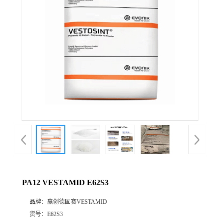
公
司
动
态
产
品
展
PA12 VESTAMID E62S3
厅
品牌：
赢创德固赛VESTAMID
证
货号：
E62S3