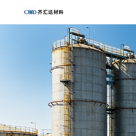
公
司
首
页
公
司
介
绍