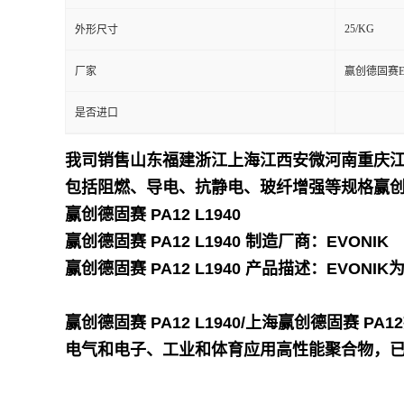
25/KG
外形尺寸
留
厂家
赢创德固赛E
言
是否进口
我司销售山东福建浙江上海江西安微河南重庆江
包括阻燃、导电、抗静电、玻纤增强等规格
赢创
赢创德固赛 PA12 L1940
赢创德固赛 PA12 L1940
制造厂商：EVONIK
赢创德固赛 PA12 L1940
产品描述：EVONI
赢创德固赛 PA12 L1940/上海赢创德固赛 PA12
电气和电子、工业和体育应用高性能聚合物，已在