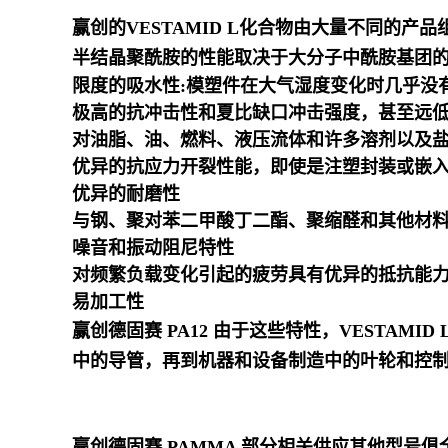
赢创的VESTAMID L化合物由大量不同的
半结晶聚酰胺的性能取决于大分子中酰胺基团的浓
限度的吸水性:模塑件在大气湿度变化时几乎没
极高的抗冲击性和夏比缺口冲击强度，甚至远
对油脂、油、燃料、液压流体和许多溶剂以及
优异的抗应力开裂性能，即使是注塑封装或嵌
优异的耐磨性
与钢、聚对苯二甲酸丁二酯、聚缩醛和其他材
噪音和振动阻尼特性
对频繁负载变化引起的疲劳具有优异的抵抗能
易加工性
赢创德固赛 PA12
由于这些特性，VESTAM
中的导管，再到机器和设备制造中的叶轮和控
赢创德固赛 PAMMA
部分相关供应其他型号俱