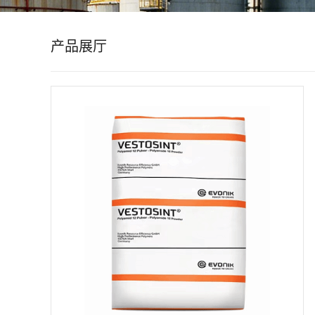
公
产品展厅
司
动
态
产
品
展
厅
证