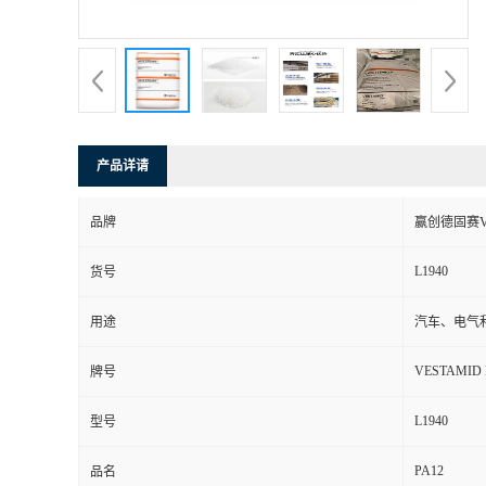
书
荣
誉
产品详请
联
品牌
赢创德固赛VE
系
L1940
货号
方
用途
汽车、电气
式
VESTAMID 
牌号
在
L1940
型号
PA12
线
品名