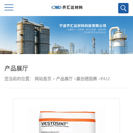
公
司
首
页
产品展厅
您当前的位置：
网站首页
>
产品展厅
>
赢创德固赛
>
PA12
公
VESTAMID L1930
司
介
绍