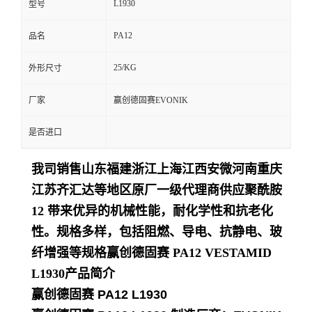
L1930
型号
留
PA12
品名
言
25/KG
外形尺寸
厂家
赢创德固赛EVONIK
是否进口
我司销售山东福建浙江上海江西安微河南重庆
江苏齐汇达等地区原厂一级代理商供应聚酰胺
12 带来优异的机械性能，耐化学性和抗老化
性。规格多样，包括阻燃、导电、抗静电、玻
纤增强等规格
赢创德固赛 PA12 VESTAMID
L1930
产品简介
赢创德固赛 PA12 L1930