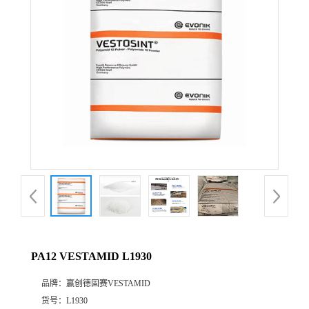
公
司
动
态
产
品
展
PA12 VESTAMID L1930
厅
品牌：
赢创德固赛VESTAMID
证
货号：
L1930