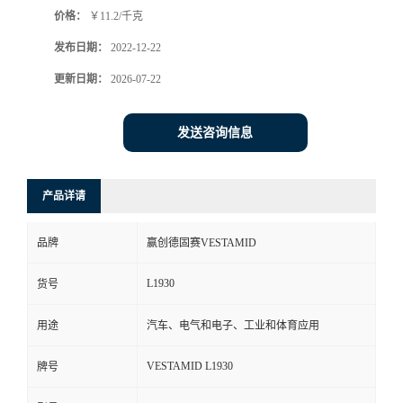
价格：
￥11.2/千克
书
发布日期：
2022-12-22
荣
更新日期：
2026-07-22
誉
发送咨询信息
联
产品详请
系
品牌
赢创德固赛VESTAMID
方
L1930
货号
式
用途
汽车、电气和电子、工业和体育应用
在
VESTAMID L1930
牌号
线