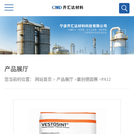
公
司
首
页
产品展厅
您当前的位置：
网站首页
>
产品展厅
>
赢创德固赛
>
PA12
公
VESTAMID 7233
司
介
绍