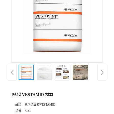
公
司
动
态
产
品
展
PA12 VESTAMID 7233
厅
品牌：
赢创德固赛VESTAMID
证
货号：
7233