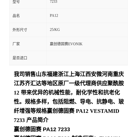
7233
型号
留
PA12
品名
言
25/KG
外形尺寸
厂家
赢创德固赛EVONIK
是否进口
我司销售山东福建浙江上海江西安微河南重庆
江苏齐汇达等地区原厂一级代理商供应聚酰胺
12 带来优异的机械性能，耐化学性和抗老化
性。规格多样，包括阻燃、导电、抗静电、玻
纤增强等规格
赢创德固赛 PA12 VESTAMID
7233
产品简介
赢创德固赛 PA12 7233