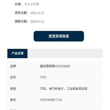
价格：
￥11.2/千克
书
发布日期：
2022-12-22
荣
更新日期：
2026-07-22
誉
发送咨询信息
联
产品详请
系
品牌
赢创德固赛VESTAMID
方
7233
货号
式
用途
汽车、电气和电子、工业和体育应用
在
VESTAMID 7233
牌号
线