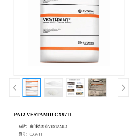
公
司
动
态
产
品
展
PA12 VESTAMID CX9711
厅
品牌：
赢创德固赛VESTAMID
证
货号：
CX9711