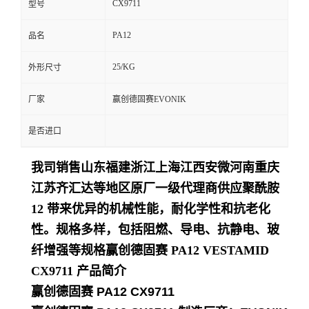
CX9711
型号
留
PA12
品名
言
25/KG
外形尺寸
厂家
赢创德固赛EVONIK
是否进口
我司销售山东福建浙江上海江西安微河南重庆
江苏齐汇达等地区原厂一级代理商供应聚酰胺
12 带来优异的机械性能，耐化学性和抗老化
性。规格多样，包括阻燃、导电、抗静电、玻
纤增强等规格
赢创德固赛 PA12 VESTAMID
CX9711
产品简介
赢创德固赛 PA12 CX9711