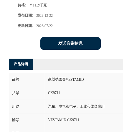
价格：
￥11.2/千克
书
发布日期：
2022-12-22
荣
更新日期：
2026-07-22
誉
发送咨询信息
联
产品详请
系
品牌
赢创德固赛VESTAMID
方
CX9711
货号
式
用途
汽车、电气和电子、工业和体育应用
在
VESTAMID CX9711
牌号
线