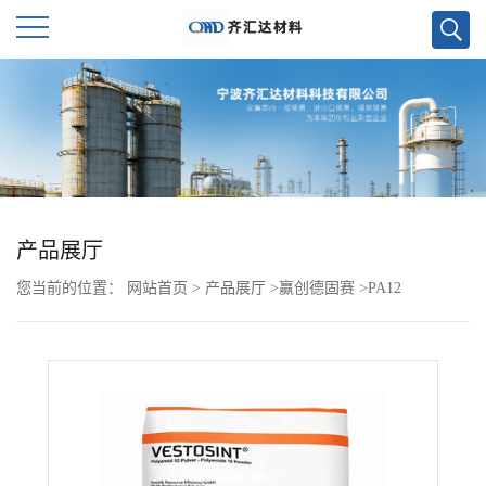
公
司
首
页
产品展厅
您当前的位置：
网站首页
>
产品展厅
>
赢创德固赛
>
PA12
公
VESTAMID CX9711
司
介
绍