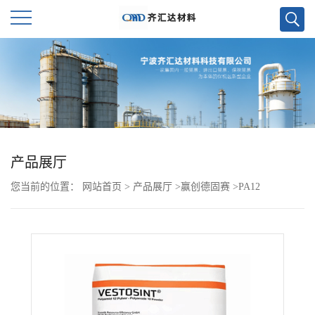
公
司
首
页
产品展厅
您当前的位置：
网站首页
>
产品展厅
>
赢创德固赛
>
PA12
公
VESTAMID ML17
司
介
绍