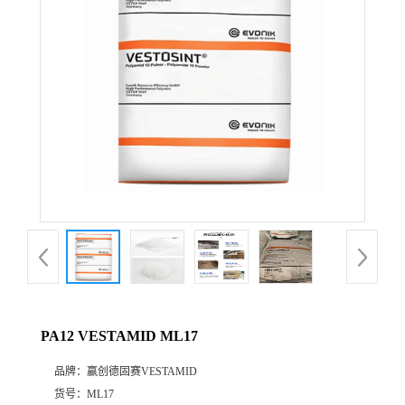
公
司
动
态
产
品
展
PA12 VESTAMID ML17
厅
品牌：
赢创德固赛VESTAMID
证
货号：
ML17