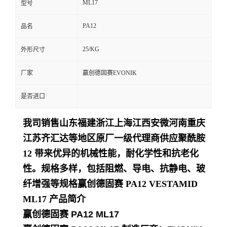
ML17
型号
留
PA12
品名
言
25/KG
外形尺寸
厂家
赢创德固赛EVONIK
是否进口
我司销售山东福建浙江上海江西安微河南重庆
江苏齐汇达等地区原厂一级代理商供应聚酰胺
12 带来优异的机械性能，耐化学性和抗老化
性。规格多样，包括阻燃、导电、抗静电、玻
纤增强等规格
赢创德固赛 PA12 VESTAMID
ML17
产品简介
赢创德固赛 PA12 ML17