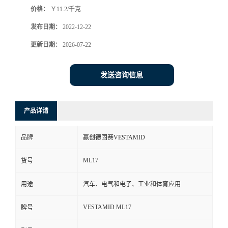
价格：
￥11.2/千克
书
发布日期：
2022-12-22
荣
更新日期：
2026-07-22
誉
发送咨询信息
联
产品详请
系
品牌
赢创德固赛VESTAMID
方
ML17
货号
式
用途
汽车、电气和电子、工业和体育应用
在
VESTAMID ML17
牌号
线