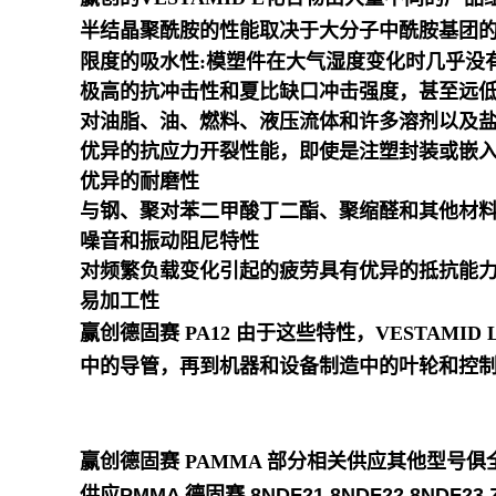
半结晶聚酰胺的性能取决于大分子中酰胺基团的浓
限度的吸水性:模塑件在大气湿度变化时几乎没
极高的抗冲击性和夏比缺口冲击强度，甚至远
对油脂、油、燃料、液压流体和许多溶剂以及
优异的抗应力开裂性能，即使是注塑封装或嵌
优异的耐磨性
与钢、聚对苯二甲酸丁二酯、聚缩醛和其他材
噪音和振动阻尼特性
对频繁负载变化引起的疲劳具有优异的抵抗能
易加工性
赢创德固赛 PA12
由于这些特性，VESTAM
中的导管，再到机器和设备制造中的叶轮和控
赢创德固赛 PAMMA
部分相关供应其他型号俱
供应PMMA 德固赛 8NDF21.8NDF22.8NDF23.