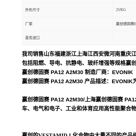
25/KG
外形尺寸
留
厂家
赢创德固赛E
言
是否进口
我司销售山东福建浙江上海江西安微河南重庆江
包括阻燃、导电、抗静电、玻纤增强等规格
赢创
赢创德固赛 PA12 A2M30
制造厂商：EVONIK
赢创德固赛 PA12 A2M30
产品描述：EVONI
赢创德固赛 PA12 A2M30/上海赢创德固赛 PA1
车、电气和电子、工业和体育应用高性能聚合物，
赢创的VESTAMID L化合物由大量不同的