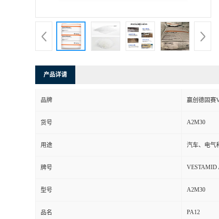
书
荣
誉
产品详请
联
品牌
赢创德固赛VE
系
A2M30
货号
方
用途
汽车、电气
式
VESTAMID 
牌号
在
A2M30
型号
PA12
线
品名