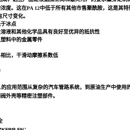
度。这在PA 12中低于所有其他市售聚酰胺，这是其特
有尺寸变化。
低于冰点
盐溶液和其他化学品具有良好至优异的抵抗性
入塑料中的金属零件
料相比，干滑动摩擦系数低
力
ID L的应用范围从复杂的汽车管路系统，到原油生产中使
制阀外壳等精密注塑部件。
全
ZK5BR.5N；