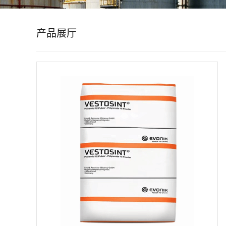
公
产品展厅
司
动
态
产
品
展
厅
证