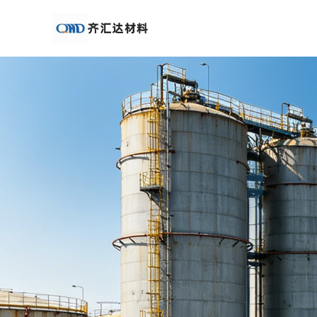
公
司
首
页
公
司
介
绍