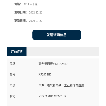
价格：
￥11.2/千克
书
发布日期：
2022-12-22
荣
更新日期：
2026-07-22
誉
发送咨询信息
联
产品详请
系
品牌
赢创德固赛VESTAMID
方
X7297 BK
货号
式
用途
汽车、电气和电子、工业和体育应用
在
VESTAMID X7297 BK
牌号
线