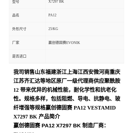
X7297 BK
型号
留
PA12
品名
言
25/KG
外形尺寸
厂家
赢创德固赛EVONIK
是否进口
我司销售山东福建浙江上海江西安微河南重庆
江苏齐汇达等地区原厂一级代理商供应聚酰胺
12 带来优异的机械性能，耐化学性和抗老化
性。规格多样，包括阻燃、导电、抗静电、玻
纤增强等规格
赢创德固赛 PA12 VESTAMID
X7297 BK
产品简介
赢创德固赛 PA12 X7297 BK
制造厂商：