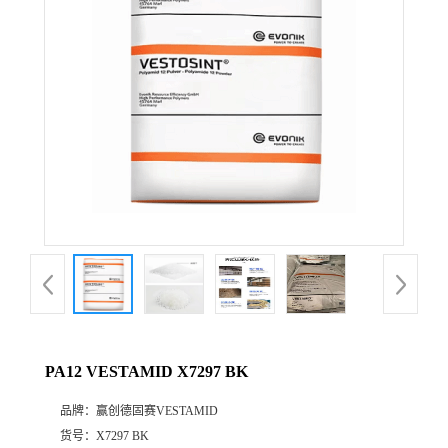
公
司
动
态
产
品
展
PA12 VESTAMID X7297 BK
厅
品牌：
赢创德固赛VESTAMID
证
货号：
X7297 BK