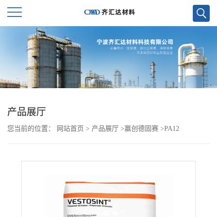
公
司
首
页
产品展厅
您当前的位置：
网站首页
>
产品展厅
>
赢创德固赛
>
PA12
公
VESTAMID X7297 BK
司
介
绍