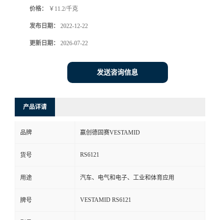
价格：
￥11.2/千克
书
发布日期：
2022-12-22
荣
更新日期：
2026-07-22
誉
发送咨询信息
联
产品详请
系
品牌
赢创德固赛VESTAMID
方
RS6121
货号
式
用途
汽车、电气和电子、工业和体育应用
在
VESTAMID RS6121
牌号
线