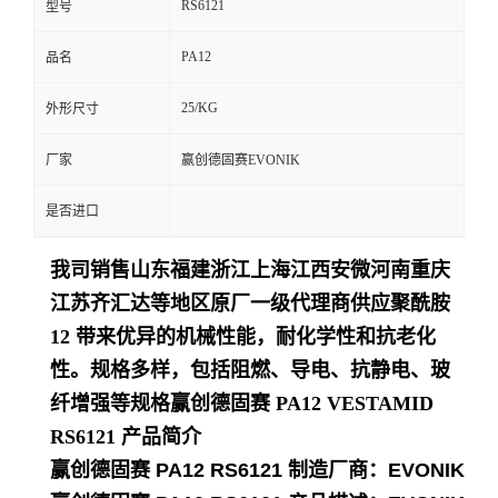
RS6121
型号
留
PA12
品名
言
25/KG
外形尺寸
厂家
赢创德固赛EVONIK
是否进口
我司销售山东福建浙江上海江西安微河南重庆
江苏齐汇达等地区原厂一级代理商供应聚酰胺
12 带来优异的机械性能，耐化学性和抗老化
性。规格多样，包括阻燃、导电、抗静电、玻
纤增强等规格
赢创德固赛 PA12 VESTAMID
RS6121
产品简介
赢创德固赛 PA12 RS6121
制造厂商：EVONIK