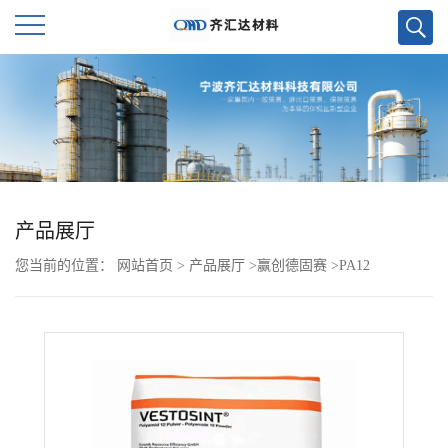
公
司
首
页
产品展厅
您当前的位置：
网站首页
>
产品展厅
>
赢创德固赛
>
PA12
公
VESTAMID RS6121
司
介
绍