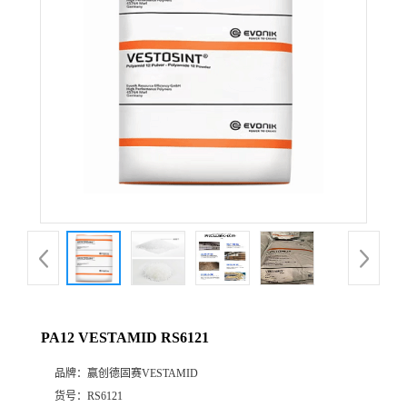
公
司
动
态
产
品
展
PA12 VESTAMID RS6121
厅
品牌：
赢创德固赛VESTAMID
证
货号：
RS6121