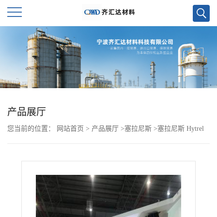
公
司
首
页
产品展厅
您当前的位置：
网站首页
>
产品展厅
>
塞拉尼斯
>
塞拉尼斯 Hytrel
公
TPEE HTR8895 BK320
司
介
绍