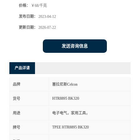
价格：
￥68/千克
书
发布日期：
2023-04-12
荣
更新日期：
2026-07-22
誉
发送咨询信息
联
产品详请
系
品牌
塞拉尼斯Celcon
方
HTR8895 BK320
货号
式
用途
电子电气，家用工具，
在
TPEE HTR8895 BK320
牌号
线