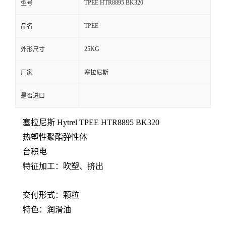
TPEE HTR8895 BK320
型号
留
TPEE
品名
言
25KG
外形尺寸
厂家
塞拉尼斯
是否进口
塞拉尼斯
Hytrel TPEE HTR8895 BK320
热塑性聚酯弹性体
台积电
特征
加工：吹塑
、挤出
交付形式：
颗粒
特色：
润滑油