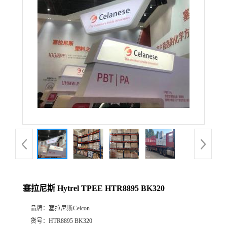
公
司
动
态
产
品
展
塞拉尼斯 Hytrel TPEE HTR8895 BK320
厅
品牌：
塞拉尼斯Celcon
证
货号：
HTR8895 BK320