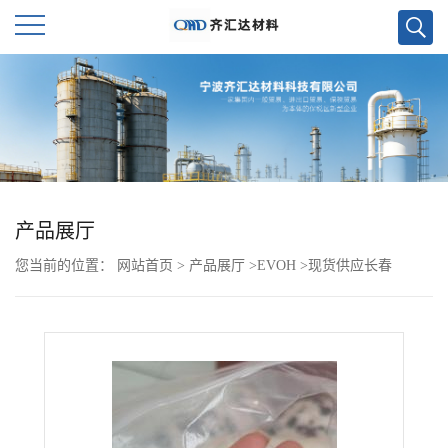
公
司
首
页
产品展厅
您当前的位置：
网站首页
>
产品展厅
>
EVOH
>
现货供应长春
公
EVOH 2904F 3251 3851
司
介
绍