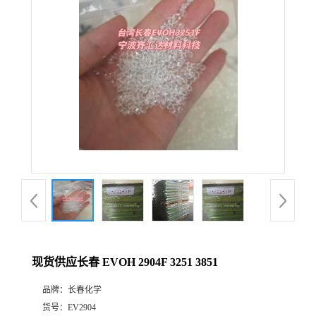
公
司
动
态
产
品
展
现货供应长春 EVOH 2904F 3251 3851
厅
品牌：
长春化学
证
货号：
EV2904