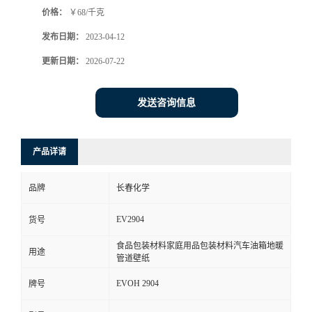
价格：
￥68/千克
书
发布日期：
2023-04-12
荣
更新日期：
2026-07-22
誉
发送咨询信息
联
产品详请
系
品牌
长春化学
方
EV2904
货号
式
食品包装材料家庭用品包装材料汽车油箱地暖
用途
管道壁纸
在
EVOH 2904
牌号
线