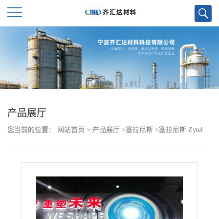
公
司
首
页
产品展厅
您当前的位置：
网站首页
>
产品展厅
>
塞拉尼斯
>
塞拉尼斯 Zytel
公
PA612 158 NC010 杜邦
司
介
绍