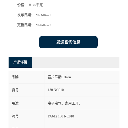
价格：
￥38/千克
书
发布日期：
2023-04-25
荣
更新日期：
2026-07-22
誉
发送咨询信息
联
产品详请
系
品牌
塞拉尼斯Celcon
方
158 NC010
货号
式
用途
电子电气，家用工具，
在
PA612 158 NC010
牌号
线