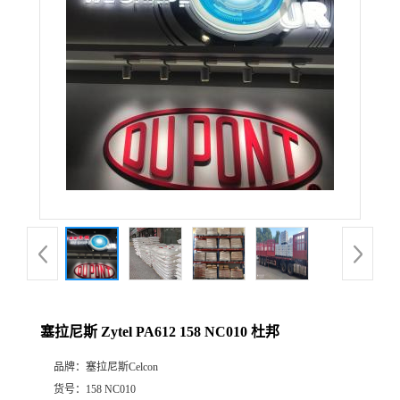
公
司
动
态
产
品
展
塞拉尼斯 Zytel PA612 158 NC010 杜邦
厅
品牌：
塞拉尼斯Celcon
证
货号：
158 NC010