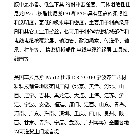
胺中最小者、低温下具 的耐冲击强度、气体阻绝性佳
尼龙PA612树脂比尼龙PA6和PA66具有更高的柔韧性
和透明度，更低的吸水率和密度，主要用于制高级牙
刷和其它工业用鬃丝，也可用于制作精密机械部件和
电线电缆被覆涂层、输油管、耐油绳索、传送带、轴
承、衬垫等， 精密机械部件,电线电缆绝缘层,工具架,
线圈等
美国塞拉尼斯 PA612 杜邦
158 NC010
宁波齐汇达材
料科技销售地区范围广阔（北京、天津、河北、山
西、辽宁、吉林、黑龙江、大连、上海、江苏、浙
江、宁波、安徽、福建、厦门、江西、山东、青岛、
河南、广东、海南、深圳、重庆、四川、贵州、陕
西、甘肃、青海、宁厦、武汉、广州等等）全国各地
均可送货上门或自提