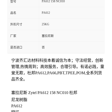
PA612 158 NC010
型号
留
PA612
品名
言
25KG
外形尺寸
厂家
塞拉尼斯
是否进口
否
宁波齐汇达材料科技本着
诚信为本；守法经营，创新
管理,热情周到；高效服务，合理引导。有诺必践，童
叟无欺，杜邦PA612,PA66,PBT,TPEE,POM,全系列货
品齐全。
塞拉尼斯
Zytel PA612
158 NC010
杜邦
尼龙树脂
PA612