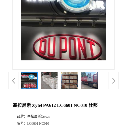
公
司
动
态
产
品
展
塞拉尼斯 Zytel PA612 LC6601 NC010 杜邦
厅
品牌：
塞拉尼斯Celcon
证
货号：
LC6601 NC010