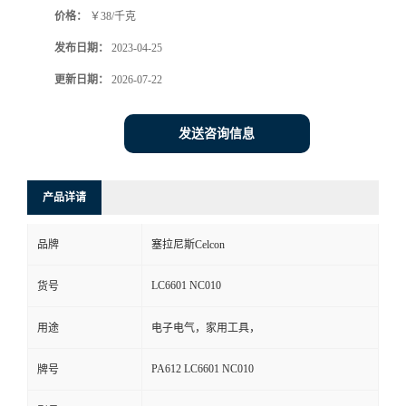
价格：
￥38/千克
书
发布日期：
2023-04-25
荣
更新日期：
2026-07-22
誉
发送咨询信息
联
产品详请
系
品牌
塞拉尼斯Celcon
方
LC6601 NC010
货号
式
用途
电子电气，家用工具，
在
PA612 LC6601 NC010
牌号
线