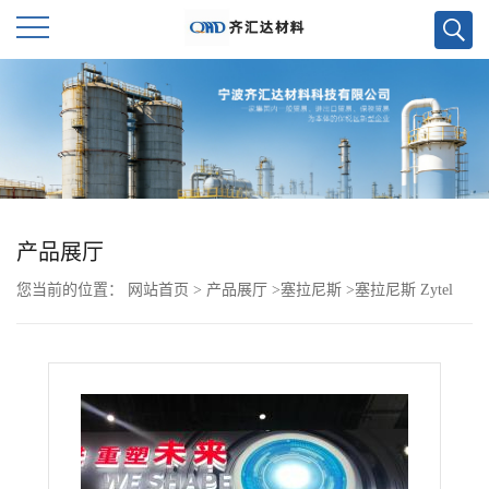
公
司
首
页
产品展厅
您当前的位置：
网站首页
>
产品展厅
>
塞拉尼斯
>
塞拉尼斯 Zytel
公
PA612 LC6601 NC010 杜邦
司
介
绍