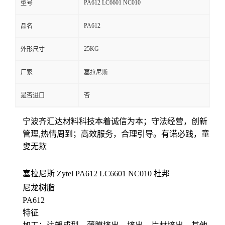
PA612 LC6601 NC010
型号
留
PA612
品名
言
25KG
外形尺寸
厂家
塞拉尼斯
是否进口
否
宁波齐汇达材料科技本着
诚信为本；守法经营，创新
管理,热情周到；高效服务，合理引导。有诺必践，童
叟无欺
塞拉尼斯
Zytel PA612
LC6601 NC010
杜邦
尼龙树脂
PA612
特征