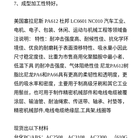
7、成型加工性特好。
美国塞拉尼斯 PA612 杜邦
LC6601 NC010
汽车工业、
电机、电子、包装、休闲、运动与机械工程等领域备
注说明： 特性：耐冲击强度高、耐候性佳、抗化学环
境佳、优良的耐磨耗于表面滑移特性、吸水量小因此
尺寸稳定度佳、比重为市售商用化聚醯胺中最小者、
低温下具 的耐冲击强度、气体阻绝性佳 尼龙PA612树
脂比尼龙PA6和PA66具有更高的柔韧性和透明度，更
低的吸水率和密度，主要用于制高级牙刷和其它工业
用鬃丝，也可用于制作精密机械部件和电线电缆被覆
涂层、输油管、耐油绳索、传送带、轴承、衬垫等，
精密机械部件,电线电缆绝缘层,工具架,线圈等
现货出以下材料
台化PC/ABS：AC2508、AC3108、AC2300、（610G