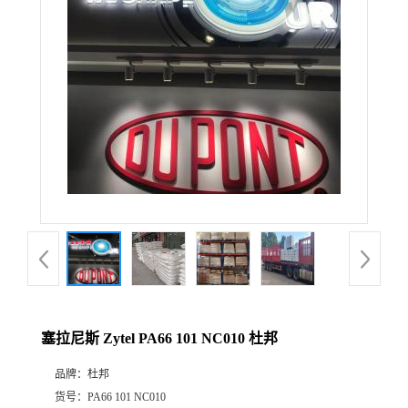
公
司
动
态
产
品
展
塞拉尼斯 Zytel PA66 101 NC010 杜邦
厅
品牌：
杜邦
证
货号：
PA66 101 NC010