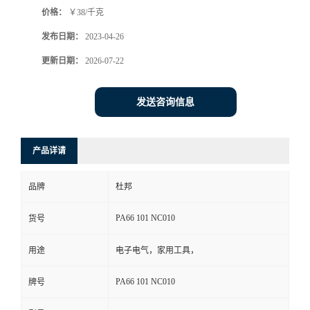
价格：
￥38/千克
书
发布日期：
2023-04-26
荣
更新日期：
2026-07-22
誉
发送咨询信息
联
产品详请
系
品牌
杜邦
方
PA66 101 NC010
货号
式
用途
电子电气，家用工具，
在
PA66 101 NC010
牌号
线