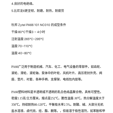
4.良好的电绝缘。
5.比尼龙6更坚韧，耐磨，耐热，耐疲劳
杜邦 Zytel PA66 101 NC010 的
成型条件
干燥:80℃干燥3 ~ 4小时
注射温度:265℃~295℃
温度:70~110℃
温度:40~80℃
PA66广泛用于制造机械、汽车、化工、电气设备的零部件，如齿轮、
滚轮、滑轮、滚轮轴、泵体中的叶轮、风机叶片、高压密封外壳、阀
座、垫片、衬套、各种手柄、支撑架、电线包内层等。
PA66塑料材料是半透明或不透明的乳白色结晶聚合物，具有可塑性。
密度1.15克/立方厘米。熔点是252℃。脆性温度-30℃。热分解温度大于
350℃。持续耐热80-120℃，平衡吸水率2.5%。耐酸、碱、大部分无机
盐水溶液、卤代烷、烃、酯、酮等。，但易溶于极性溶剂，如苯酚和甲