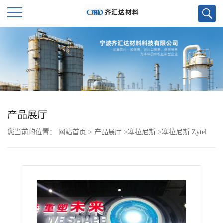
公
司
首
页
产品展厅
您当前的位置：
网站首页
>
产品展厅
>
塞拉尼斯
>
塞拉尼斯 Zytel
公
PA66 101 NC010 杜邦
司
介
绍