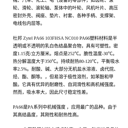
械、汽车、化工、电气设备的零部件，如齿轮、滚
轮、滑轮、滚轮轴、泵体中的叶轮、风机叶片、高压
密封外壳、阀座、垫片、衬套、各种手柄、支撑架、
电线包内层等。
杜邦 Zytel PA66
103FHSA NC010
PA66塑料材料是半
透明或不透明的乳白色结晶聚合物，具有可塑性。密
度1.15克/立方厘米。熔点是252℃。脆性温度-30℃。
热分解温度大于350℃。持续耐热80-120℃，平衡吸水
率2.5%。耐酸、碱、大部分无机盐水溶液、卤代烷、
烃、酯、酮等。，但易溶于极性溶剂，如苯酚和甲
酸。它具有优异的耐磨性、自润滑性和高机械强度。
然而，吸水率大，因此尺寸稳定性差。
PA66是PA系列中机械强度 ，应用最广的品种。由于
其高结晶度，其刚性和耐热性高。