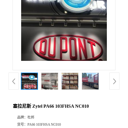
公
司
动
态
产
品
展
塞拉尼斯 Zytel PA66 103FHSA NC010
厅
品牌：
杜邦
证
货号：
PA66 103FHSA NC010