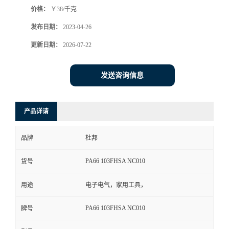
价格：
￥38/千克
书
发布日期：
2023-04-26
荣
更新日期：
2026-07-22
誉
发送咨询信息
联
产品详请
系
品牌
杜邦
方
PA66 103FHSA NC010
货号
式
用途
电子电气，家用工具，
在
PA66 103FHSA NC010
牌号
线