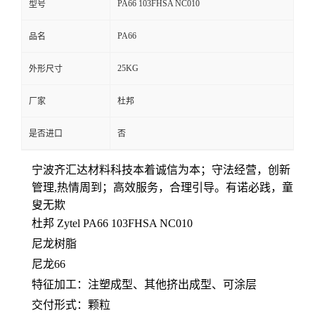
PA66 103FHSA NC010
型号
留
PA66
品名
言
25KG
外形尺寸
厂家
杜邦
是否进口
否
宁波齐汇达材料科技本着
诚信为本；守法经营，创新
管理,热情周到；高效服务，合理引导。有诺必践，童
叟无欺
杜邦 Zytel PA66
103FHSA NC010
尼龙树脂
尼龙66
特征加工：注塑成型、其他挤出成型、可涂层
交付形式：颗粒