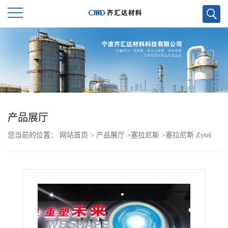
公
司
首
页
产品展厅
您当前的位置：
网站首页
>
产品展厅
>
塞拉尼斯
>
塞拉尼斯 Zytel
公
PA66 103FHSA NC010
司
介
绍