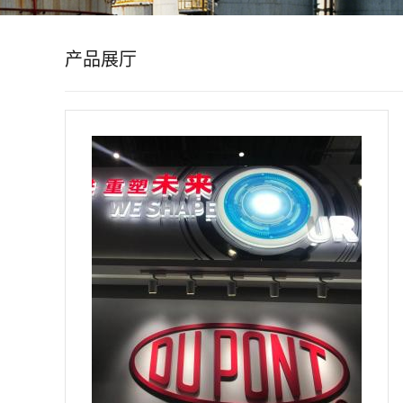
公
产品展厅
司
动
态
产
品
展
厅
证