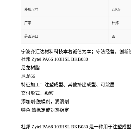
25KG
外形尺寸
留
厂家
杜邦
言
是否进口
否
宁波齐汇达材料科技本着
诚信为本；守法经营，创新
杜邦 Zytel PA66
103HSL BKB080
尼龙树脂
尼龙66
特征加工：注塑成型、其他挤出成型、可涂层
交付形式：颗粒
添加剂:脱模剂，
润滑剂
特色:热稳定或对热稳定
杜邦 Zytel PA66 103HSL BKB080 是一种用于