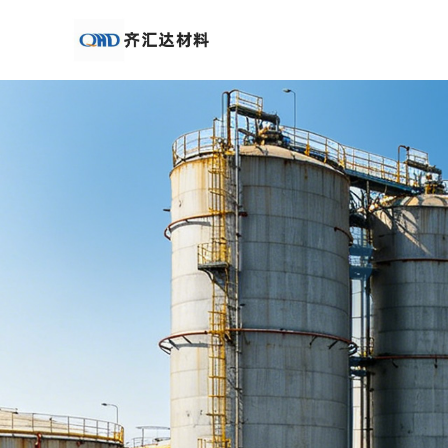
公
司
首
页
公
司
介
绍