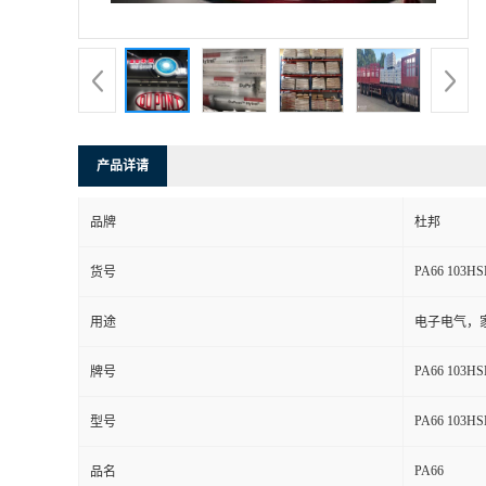
书
荣
誉
产品详请
联
品牌
杜邦
系
PA66 103HS
货号
方
用途
电子电气，
式
PA66 103HS
牌号
在
PA66 103HS
型号
PA66
线
品名