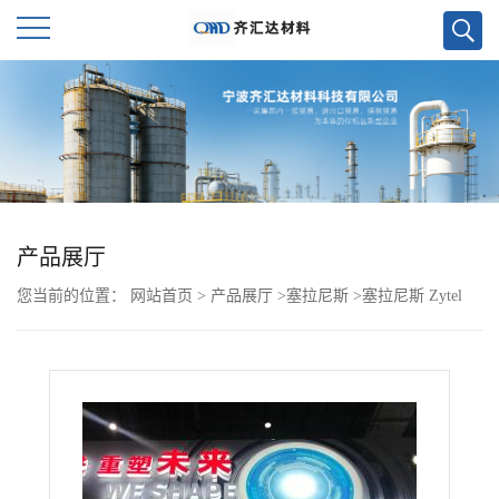
公
司
首
页
产品展厅
您当前的位置：
网站首页
>
产品展厅
>
塞拉尼斯
>
塞拉尼斯 Zytel
公
PA66 105F BK010 杜邦
司
介
绍