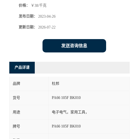
价格：
￥38/千克
书
发布日期：
2023-04-26
荣
更新日期：
2026-07-22
誉
发送咨询信息
联
产品详请
系
品牌
杜邦
方
PA66 105F BK010
货号
式
用途
电子电气，家用工具，
在
PA66 105F BK010
牌号
线