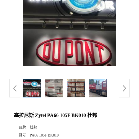
公
司
动
态
产
品
展
塞拉尼斯 Zytel PA66 105F BK010 杜邦
厅
品牌：
杜邦
证
货号：
PA66 105F BK010