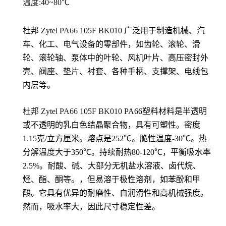
温度:40~80℃
杜邦 Zytel PA66
105F BK010
广泛用于制造机械、汽
车、化工、电气设备的零部件，如齿轮、滚轮、滑
轮、滚轮轴、泵体中的叶轮、风机叶片、高压密封外
壳、阀座、垫片、衬套、各种手柄、支撑架、电线包
内层等。
杜邦 Zytel PA66
105F BK010
PA66塑料材料是半透明
或不透明的乳白色结晶聚合物，具有可塑性。密度
1.15克/立方厘米。熔点是252℃。脆性温度-30℃。热
分解温度大于350℃。持续耐热80-120℃，平衡吸水率
2.5%。耐酸、碱、大部分无机盐水溶液、卤代烷、
烃、酯、酮等。，但易溶于极性溶剂，如苯酚和甲
酸。它具有优异的耐磨性、自润滑性和高机械强度。
然而，吸水率大，因此尺寸稳定性差。