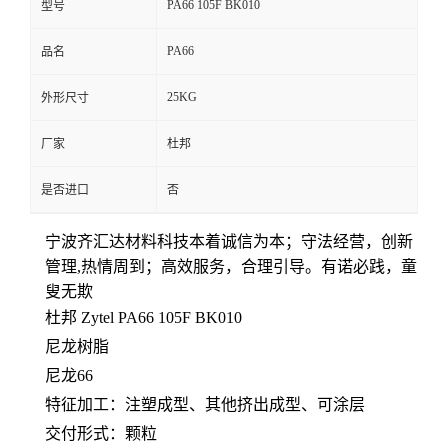
PA66 105F BK010
型号
留
PA66
品名
言
25KG
外形尺寸
厂家
杜邦
是否进口
否
宁波齐汇达材料科技本着
诚信为本；守法经营，创新
管理,热情周到；高效服务，合理引导。有诺必践，童
叟无欺
杜邦 Zytel PA66
105F BK010
尼龙树脂
尼龙66
特征加工：注塑成型、其他挤出成型、可涂层
交付形式：颗粒