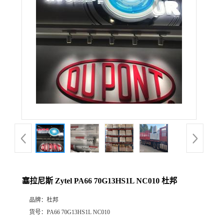
公
司
动
态
产
品
展
塞拉尼斯 Zytel PA66 70G13HS1L NC010 杜邦
厅
品牌：
杜邦
证
货号：
PA66 70G13HS1L NC010