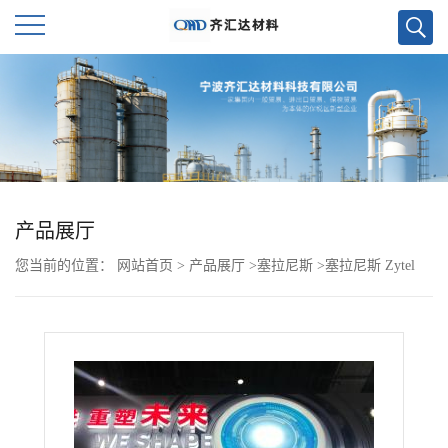
公
司
首
页
产品展厅
您当前的位置：
网站首页
>
产品展厅
>
塞拉尼斯
>
塞拉尼斯 Zytel
公
PA66 70G13HS1L NC010 杜邦
司
介
绍