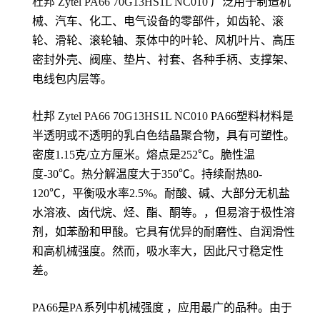
杜邦 Zytel PA66
70G13HS1L NC010
广泛用于制造机
械、汽车、化工、电气设备的零部件，如齿轮、滚
轮、滑轮、滚轮轴、泵体中的叶轮、风机叶片、高压
密封外壳、阀座、垫片、衬套、各种手柄、支撑架、
电线包内层等。
杜邦 Zytel PA66
70G13HS1L NC010
PA66塑料材料是
半透明或不透明的乳白色结晶聚合物，具有可塑性。
密度1.15克/立方厘米。熔点是252℃。脆性温
度-30℃。热分解温度大于350℃。持续耐热80-
120℃，平衡吸水率2.5%。耐酸、碱、大部分无机盐
水溶液、卤代烷、烃、酯、酮等。，但易溶于极性溶
剂，如苯酚和甲酸。它具有优异的耐磨性、自润滑性
和高机械强度。然而，吸水率大，因此尺寸稳定性
差。
PA66是PA系列中机械强度 ，应用最广的品种。由于