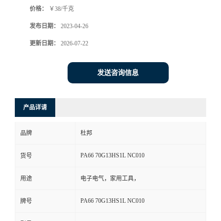
价格：
￥38/千克
书
发布日期：
2023-04-26
荣
更新日期：
2026-07-22
誉
发送咨询信息
联
产品详请
系
品牌
杜邦
方
PA66 70G13HS1L NC010
货号
式
用途
电子电气，家用工具，
在
PA66 70G13HS1L NC010
牌号
线