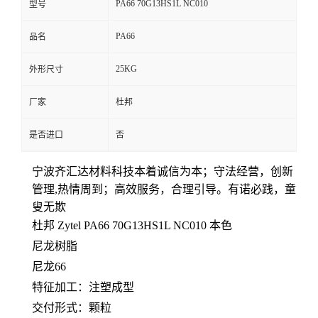
PA66 70G13HS1L NC010
型号
留
PA66
品名
言
25KG
外形尺寸
厂家
杜邦
是否进口
否
宁波齐汇达材料科技本着
诚信为本；守法经营，创新
管理,热情周到；高效服务，合理引导。有诺必践，童
叟无欺
杜邦 Zytel PA66
70G13HS1L NC010 本色
尼龙树脂
尼龙66
特征加工：注塑成型
交付形式：颗粒