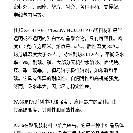
密封外壳、阀座、垫片、衬套、各种手柄、支撑架、
电线包内层等。
杜邦 Zytel PA66
74G33W NC010
PA66塑料材料是半
透明或不透明的乳白色结晶聚合物，具有可塑性。密
度1.15克/立方厘米。熔点是252℃。脆性温度-30℃。
热分解温度大于350℃。持续耐热80-120℃，平衡吸水
率2.5%。耐酸、碱、大部分无机盐水溶液、卤代烷、
烃、酯、酮等。，但易溶于极性溶剂，如苯酚和甲
酸。它具有优异的耐磨性、自润滑性和高机械强度。
然而，吸水率大，因此尺寸稳定性差。
PA66是PA系列中机械强度 ，应用最广的品种。由于
其高结晶度，其刚性和耐热性高。
PA66在聚酰胺材料中熔点较高。它是一种半结晶晶体