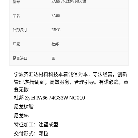
PA66 74G33W NC010
型号
留
PA66
品名
言
25KG
外形尺寸
厂家
杜邦
是否进口
否
宁波齐汇达材料科技本着
诚信为本；守法经营，创新
管理,热情周到；高效服务，合理引导。有诺必践，童
叟无欺
杜邦 Zytel PA66
74G33W NC010
尼龙树脂
尼龙66
特征加工：注塑成型
交付形式：颗粒