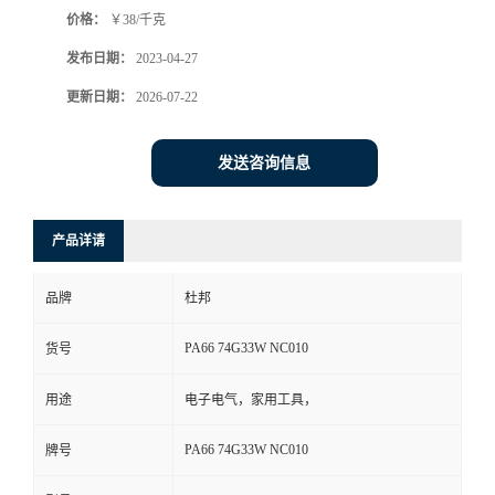
价格：
￥38/千克
书
发布日期：
2023-04-27
荣
更新日期：
2026-07-22
誉
发送咨询信息
联
产品详请
系
品牌
杜邦
方
PA66 74G33W NC010
货号
式
用途
电子电气，家用工具，
在
PA66 74G33W NC010
牌号
线