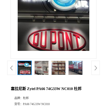
公
司
动
态
产
品
展
塞拉尼斯 Zytel PA66 74G33W NC010 杜邦
厅
品牌：
杜邦
证
货号：
PA66 74G33W NC010