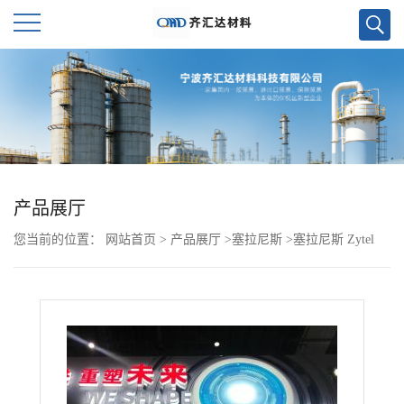
公
司
首
页
产品展厅
您当前的位置：
网站首页
>
产品展厅
>
塞拉尼斯
>
塞拉尼斯 Zytel
公
PA66 74G33W NC010 杜邦
司
介
绍