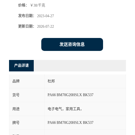
价格：
￥38/千克
书
发布日期：
2023-04-27
荣
更新日期：
2026-07-22
誉
发送咨询信息
联
产品详请
系
品牌
杜邦
方
PA66 BM70G20HSLX BK537
货号
式
用途
电子电气，家用工具，
在
PA66 BM70G20HSLX BK537
牌号
线