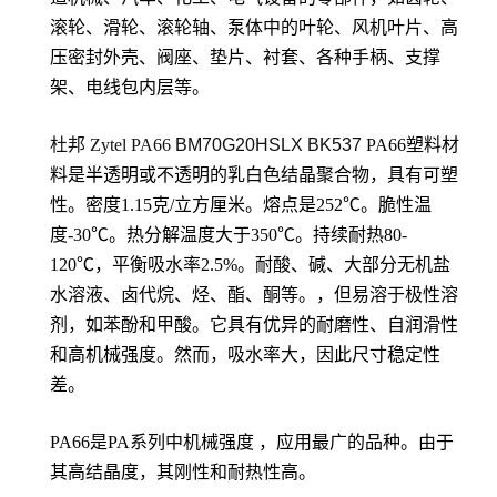
滚轮、滑轮、滚轮轴、泵体中的叶轮、风机叶片、高
压密封外壳、阀座、垫片、衬套、各种手柄、支撑
架、电线包内层等。
杜邦 Zytel PA66
BM70G20HSLX BK537
PA66塑料材
料是半透明或不透明的乳白色结晶聚合物，具有可塑
性。密度1.15克/立方厘米。熔点是252℃。脆性温
度-30℃。热分解温度大于350℃。持续耐热80-
120℃，平衡吸水率2.5%。耐酸、碱、大部分无机盐
水溶液、卤代烷、烃、酯、酮等。，但易溶于极性溶
剂，如苯酚和甲酸。它具有优异的耐磨性、自润滑性
和高机械强度。然而，吸水率大，因此尺寸稳定性
差。
PA66是PA系列中机械强度 ，应用最广的品种。由于
其高结晶度，其刚性和耐热性高。