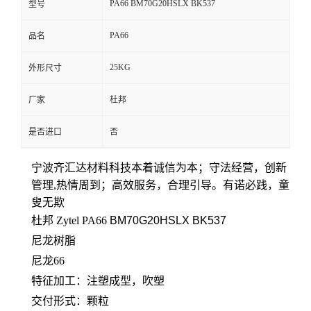
PA66 BM70G20HSLX BK537
型号
留
PA66
品名
言
25KG
外形尺寸
厂家
杜邦
是否进口
否
宁波齐汇达材料科技本着
诚信为本；守法经营，创新
管理,热情周到；高效服务，合理引导。有诺必践，童
叟无欺
杜邦 Zytel PA66
BM70G20HSLX BK537
尼龙树脂
尼龙66
特征加工：注塑成型，吹塑
交付形式：颗粒