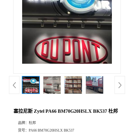
公
司
动
态
产
品
展
塞拉尼斯 Zytel PA66 BM70G20HSLX BK537 杜邦
厅
品牌：
杜邦
证
货号：
PA66 BM70G20HSLX BK537