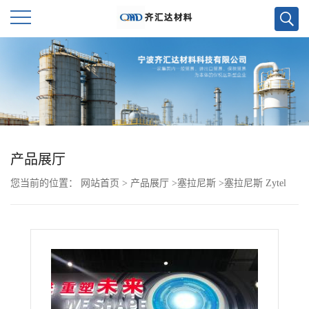
公
司
首
页
产品展厅
您当前的位置：
网站首页
>
产品展厅
>
塞拉尼斯
>
塞拉尼斯 Zytel
公
PA66 BM70G20HSLX BK537 杜邦
司
介
绍