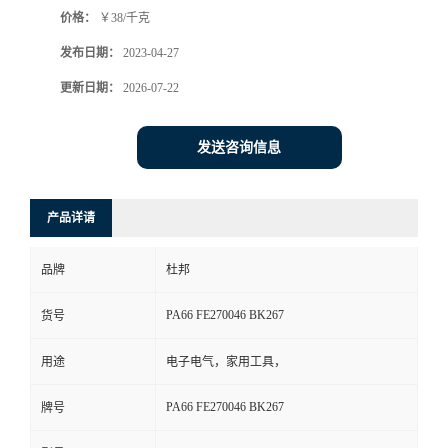
价格：
￥38/千克
书
发布日期：
2023-04-27
荣
更新日期：
2026-07-22
誉
发送咨询信息
联
产品详请
系
品牌
杜邦
方
PA66 FE270046 BK267
货号
式
用途
电子电气，家用工具，
在
PA66 FE270046 BK267
牌号
线