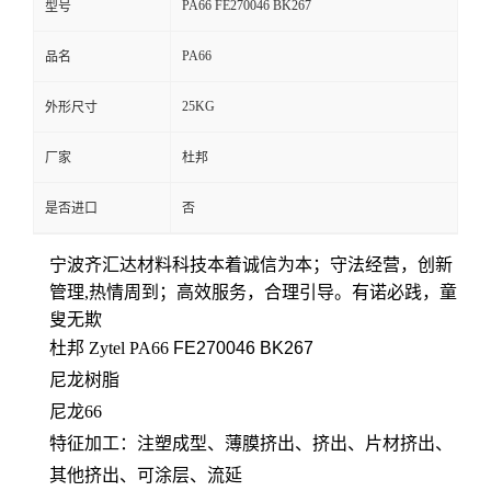
PA66 FE270046 BK267
型号
留
PA66
品名
言
25KG
外形尺寸
厂家
杜邦
是否进口
否
宁波齐汇达材料科技本着
诚信为本；守法经营，创新
管理,热情周到；高效服务，合理引导。有诺必践，童
叟无欺
杜邦 Zytel PA66
FE270046 BK267
尼龙树脂
尼龙66
特征加工：
注塑成型、薄膜挤出、挤出、片材挤出、
其他挤出、可涂层、流延