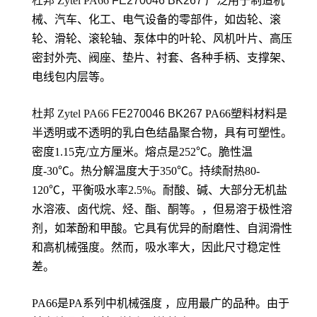
杜邦 Zytel PA66
FE270046 BK267
广泛用于制造机
械、汽车、化工、电气设备的零部件，如齿轮、滚
轮、滑轮、滚轮轴、泵体中的叶轮、风机叶片、高压
密封外壳、阀座、垫片、衬套、各种手柄、支撑架、
电线包内层等。
杜邦 Zytel PA66
FE270046 BK267
PA66塑料材料是
半透明或不透明的乳白色结晶聚合物，具有可塑性。
密度1.15克/立方厘米。熔点是252℃。脆性温
度-30℃。热分解温度大于350℃。持续耐热80-
120℃，平衡吸水率2.5%。耐酸、碱、大部分无机盐
水溶液、卤代烷、烃、酯、酮等。，但易溶于极性溶
剂，如苯酚和甲酸。它具有优异的耐磨性、自润滑性
和高机械强度。然而，吸水率大，因此尺寸稳定性
差。
PA66是PA系列中机械强度 ，应用最广的品种。由于