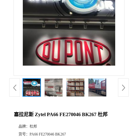
公
司
动
态
产
品
展
塞拉尼斯 Zytel PA66 FE270046 BK267 杜邦
厅
品牌：
杜邦
证
货号：
PA66 FE270046 BK267