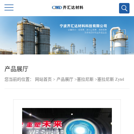
公
司
首
页
产品展厅
您当前的位置：
网站首页
>
产品展厅
>
塞拉尼斯
>
塞拉尼斯 Zytel
公
PA66 FE270046 BK267 杜邦
司
介
绍