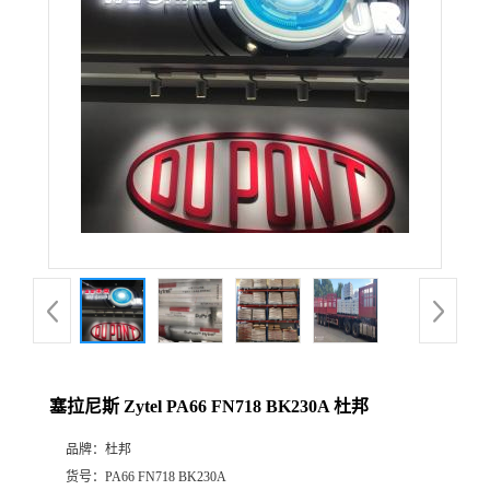
公
司
动
态
产
品
展
塞拉尼斯 Zytel PA66 FN718 BK230A 杜邦
厅
品牌：
杜邦
证
货号：
PA66 FN718 BK230A