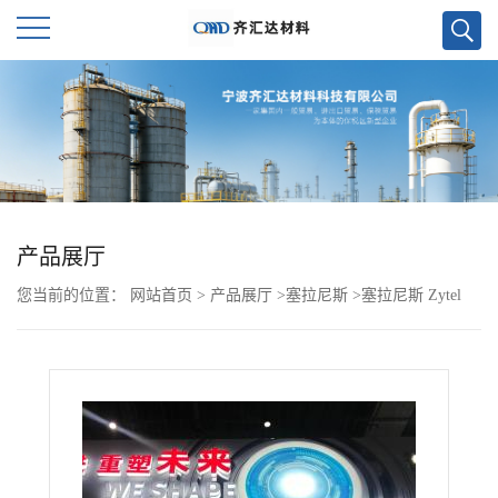
公
司
首
页
产品展厅
您当前的位置：
网站首页
>
产品展厅
>
塞拉尼斯
>
塞拉尼斯 Zytel
公
PA66 FN718 BK230A 杜邦
司
介
绍