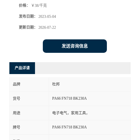
价格：
￥38/千克
书
发布日期：
2023-05-04
荣
更新日期：
2026-07-22
誉
发送咨询信息
联
产品详请
系
品牌
杜邦
方
PA66 FN718 BK230A
货号
式
用途
电子电气，家用工具，
在
PA66 FN718 BK230A
牌号
线