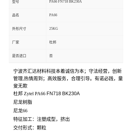
PA66 FN718 BK230A
型号
留
PA66
品名
言
25KG
外形尺寸
厂家
杜邦
是否进口
否
宁波齐汇达材料科技本着
诚信为本；守法经营，创新
管理,热情周到；高效服务，合理引导。有诺必践，童
叟无欺
杜邦 Zytel PA66
FN718 BK230A
尼龙树脂
尼龙66
特征加工：
注塑成型，挤出
交付形式：颗粒