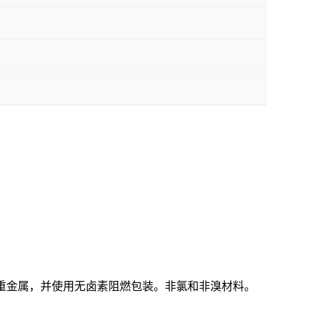
素磷或重金属，并使用无卤素阻燃包装。非氯和非溴材料。