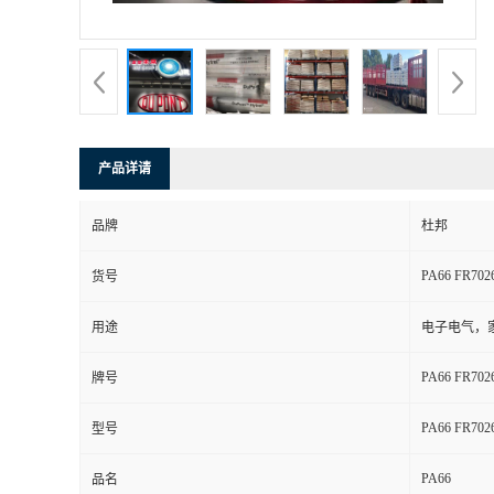
书
荣
誉
产品详请
联
品牌
杜邦
系
PA66 FR702
货号
方
用途
电子电气，
式
PA66 FR702
牌号
在
PA66 FR702
型号
PA66
线
品名