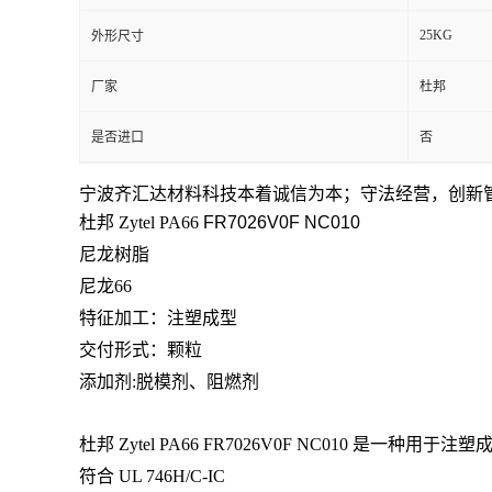
25KG
外形尺寸
留
厂家
杜邦
言
是否进口
否
宁波齐汇达材料科技本着
诚信为本；守法经营，创新
杜邦 Zytel PA66
FR7026V0F NC010
尼龙树脂
尼龙66
特征加工：
注塑成型
交付形式：颗粒
添加剂:脱模剂、阻燃剂
杜邦 Zytel PA66
FR7026V0F NC010 是一
符合 UL 746H/C-IC