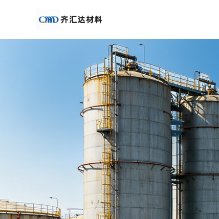
公
司
首
页
公
司
介
绍