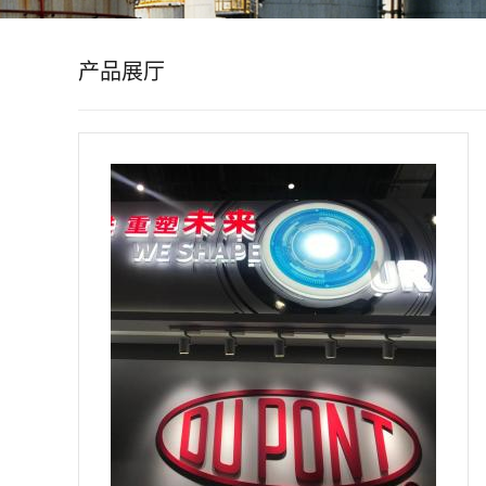
公
产品展厅
司
动
态
产
品
展
厅
证