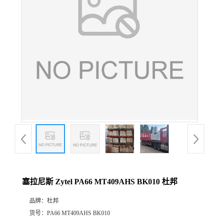
公
司
动
态
产
品
展
塞拉尼斯 Zytel PA66 MT409AHS BK010 杜邦
厅
品牌：
杜邦
证
货号：
PA66 MT409AHS BK010