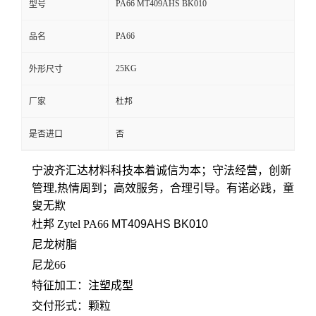
PA66 MT409AHS BK010
型号
留
PA66
品名
言
25KG
外形尺寸
厂家
杜邦
是否进口
否
宁波齐汇达材料科技本着
诚信为本；守法经营，创新
管理,热情周到；高效服务，合理引导。有诺必践，童
叟无欺
杜邦 Zytel PA66
MT409AHS BK010
尼龙树脂
尼龙66
特征加工：
注塑成型
交付形式：颗粒