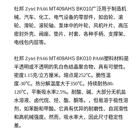
杜邦 Zytel PA66
MT409AHS BK010
广泛用于制造机
械、汽车、化工、电气设备的零部件，如齿轮、滚
轮、滑轮、滚轮轴、泵体中的叶轮、风机叶片、高压
密封外壳、阀座、垫片、衬套、各种手柄、支撑架、
电线包内层等。
杜邦 Zytel PA66
MT409AHS BK010
PA66塑料材料是
半透明或不透明的乳白色结晶聚合物，具有可塑性。
密度1.15克/立方厘米。熔点是252℃。脆性温
度-30℃。热分解温度大于350℃。持续耐热80-
120℃，平衡吸水率2.5%。耐酸、碱、大部分无机盐
水溶液、卤代烷、烃、酯、酮等。，但易溶于极性溶
剂，如苯酚和甲酸。它具有优异的耐磨性、自润滑性
和高机械强度。然而，吸水率大，因此尺寸稳定性
差。