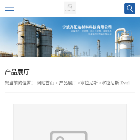
公
司
首
页
产品展厅
您当前的位置：
网站首页
>
产品展厅
>
塞拉尼斯
>
塞拉尼斯 Zytel
公
PA66 MT409AHS BK010 杜邦
司
介
绍