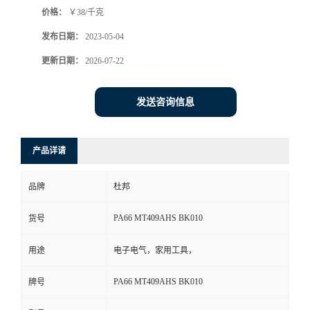
价格：
￥38/千克
书
发布日期：
2023-05-04
荣
更新日期：
2026-07-22
誉
发送咨询信息
联
产品详请
系
品牌
杜邦
方
PA66 MT409AHS BK010
货号
式
用途
电子电气，家用工具，
在
PA66 MT409AHS BK010
牌号
线