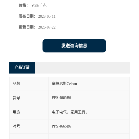
价格：
￥28/千克
书
发布日期：
2023-05-11
荣
更新日期：
2026-07-22
誉
发送咨询信息
联
产品详请
系
品牌
塞拉尼斯Celcon
方
PPS 4665B6
货号
式
用途
电子电气，家用工具，
在
PPS 4665B6
牌号
线