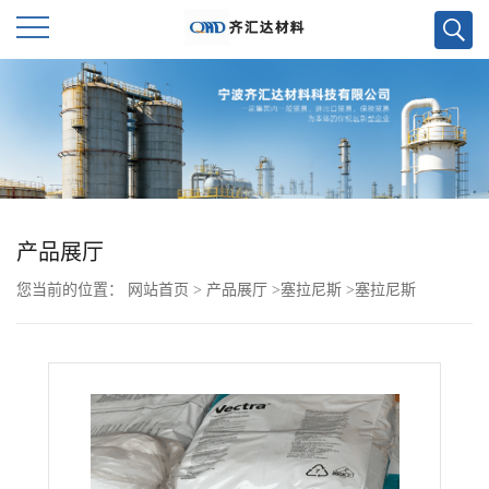
公
司
首
页
产品展厅
您当前的位置：
网站首页
>
产品展厅
>
塞拉尼斯
>
塞拉尼斯
公
FORTRON PPS 4665B6
司
介
绍