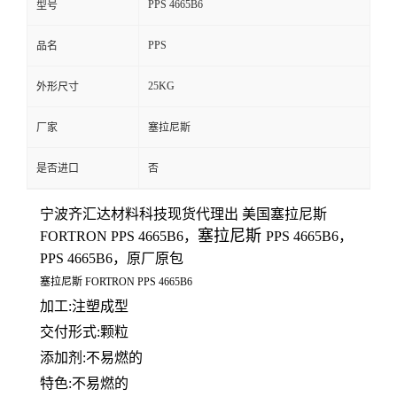
PPS 4665B6
型号
留
PPS
品名
言
25KG
外形尺寸
厂家
塞拉尼斯
是否进口
否
宁波齐汇达材料科技
现货代理出 美国
塞拉尼斯
塞拉尼斯
FORTRON
PPS
4665B6
，
PPS
4665B6
，
PPS
4665B6
，原厂原包
塞拉尼斯
FORTRON
PPS
4665B6
加工:注塑成型
交付形式:颗粒
添加剂:
不易燃的
特色:不易燃的