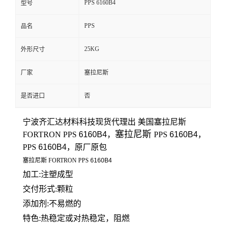
PPS 6160B4
型号
留
PPS
品名
言
25KG
外形尺寸
厂家
塞拉尼斯
是否进口
否
宁波齐汇达材料科技
现货代理出 美国
塞拉尼斯
塞拉尼斯
FORTRON
PPS
6160B4
，
PPS
6160B4
，
PPS
6160B4
，原厂原包
塞拉尼斯
FORTRON
PPS
6160B4
加工:注塑成型
交付形式:颗粒
添加剂:
不易燃的
特色:热稳定或对热稳定，阻燃