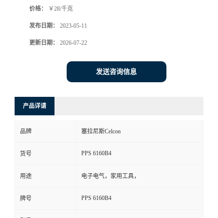
价格：
￥28/千克
书
发布日期：
2023-05-11
荣
更新日期：
2026-07-22
誉
发送咨询信息
联
产品详请
系
品牌
塞拉尼斯Celcon
方
PPS 6160B4
货号
式
用途
电子电气，家用工具，
在
PPS 6160B4
牌号
线