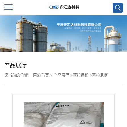
公
司
首
页
产品展厅
您当前的位置：
网站首页
>
产品展厅
>
塞拉尼斯
>
塞拉尼斯
公
FORTRON PPS 6160B4
司
介
绍