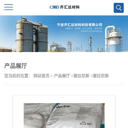
公
司
首
页
产品展厅
您当前的位置：
网站首页
>
产品展厅
>
塞拉尼斯
>
塞拉尼斯
公
FORTRON PPS 6165A4
司
介
绍