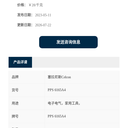
价格：
￥28/千克
书
发布日期：
2023-05-11
荣
更新日期：
2026-07-22
誉
发送咨询信息
联
产品详请
系
品牌
塞拉尼斯Celcon
方
PPS 6165A4
货号
式
用途
电子电气，家用工具，
在
PPS 6165A4
牌号
线