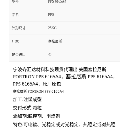
PPS 6165A4
型号
留
PPS
品名
言
25KG
外形尺寸
厂家
塞拉尼斯
是否进口
否
宁波齐汇达材料科技
现货代理出 美国
塞拉尼斯
塞拉尼斯
FORTRON
PPS
6165A4
，
PPS
6165A4
，
PPS
6165A4
，原厂原包
塞拉尼斯
FORTRON
PPS
6165A4
加工:注塑成型
交付形式:颗粒
添加剂:
脱模剂、阻燃剂
特色:可电镀、光稳定或对光稳定、热稳定或对热稳