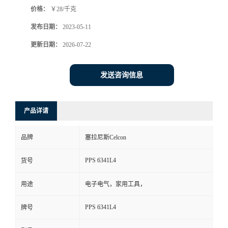
价格：
￥28/千克
书
发布日期：
2023-05-11
荣
更新日期：
2026-07-22
誉
发送咨询信息
联
产品详请
系
品牌
塞拉尼斯Celcon
方
PPS 6341L4
货号
式
用途
电子电气，家用工具，
在
PPS 6341L4
牌号
线