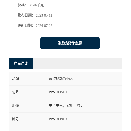
价格：
￥28/千克
书
发布日期：
2023-05-11
荣
更新日期：
2026-07-22
誉
发送咨询信息
联
产品详请
系
品牌
塞拉尼斯Celcon
方
PPS 9115L0
货号
式
用途
电子电气，家用工具，
在
PPS 9115L0
牌号
线