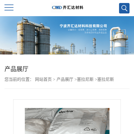
公
司
首
页
产品展厅
您当前的位置：
网站首页
>
产品展厅
>
塞拉尼斯
>
塞拉尼斯
公
FORTRON PPS 9115L0
司
介
绍