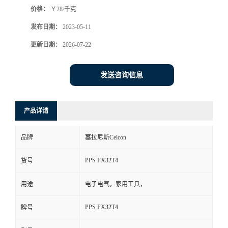
价格：
￥28/千克
书
发布日期：
2023-05-11
荣
更新日期：
2026-07-22
誉
发送咨询信息
联
产品详请
系
品牌
塞拉尼斯Celcon
方
PPS FX32T4
货号
式
用途
电子电气，家用工具，
在
PPS FX32T4
牌号
线