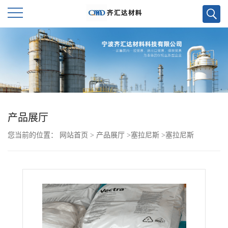
公
司
首
页
产品展厅
您当前的位置：
网站首页
>
产品展厅
>
塞拉尼斯
>
塞拉尼斯
公
FORTRON PPS FX32T4
司
介
绍