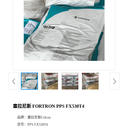
公
司
动
态
产
品
展
塞拉尼斯 FORTRON PPS FX530T4
厅
品牌：
塞拉尼斯Celcon
证
货号：
PPS FX530T4