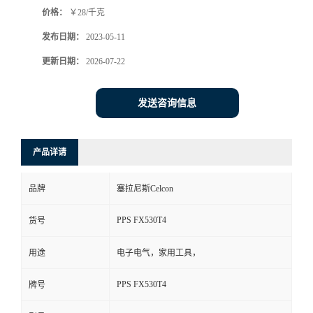
价格：
￥28/千克
书
发布日期：
2023-05-11
荣
更新日期：
2026-07-22
誉
发送咨询信息
联
产品详请
系
品牌
塞拉尼斯Celcon
方
PPS FX530T4
货号
式
用途
电子电气，家用工具，
在
PPS FX530T4
牌号
线