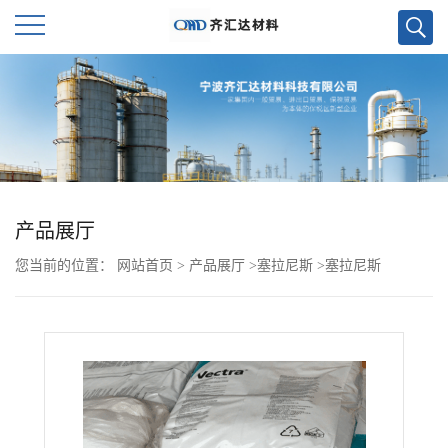
公
司
首
页
产品展厅
您当前的位置：
网站首页
>
产品展厅
>
塞拉尼斯
>
塞拉尼斯
公
FORTRON PPS FX530T4
司
介
绍